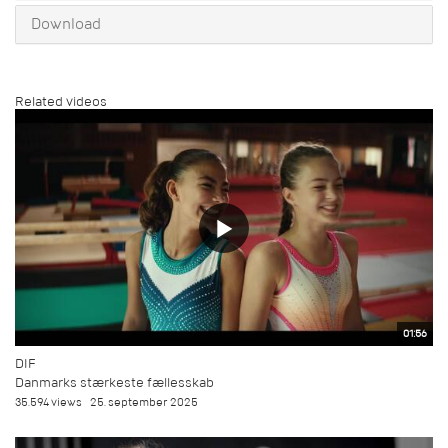
Download
Related videos
01:56
DIF
Danmarks stærkeste fællesskab
35.594 views
25. september 2025