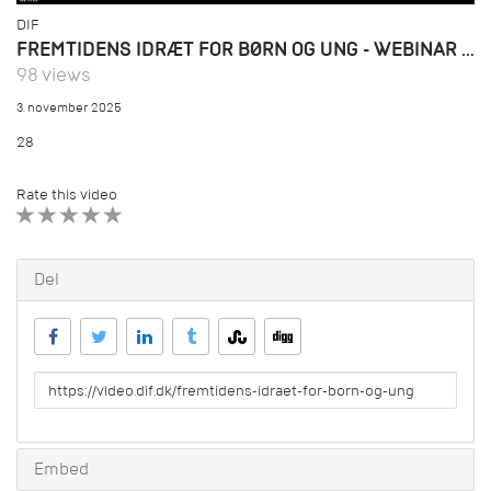
DIF
FREMTIDENS IDRÆT FOR BØRN OG UNG - WEBINAR _28102025
98 views
3. november 2025
28
Rate this video
1 STAR
2 STAR
3 STAR
4 STAR
5 STAR
Del
URL
to
share
Embed