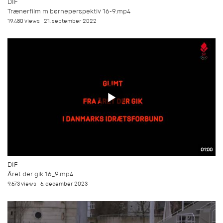
DIF
Trænerfilm m børneperspektiv 16-9.mp4
19.480 views
21. september 2022
01:00
DIF
Året der gik 16_9.mp4
9.673 views
6. december 2023