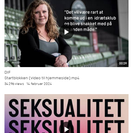
00:29
DIF
Startblokken (video til hjemmeside).mp4
34.296 views
14. februar 2024