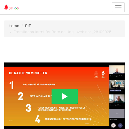
Toggl
menu
Home
DIF
Fremtidens Idræt for Børn og Ung - webinar _28102025