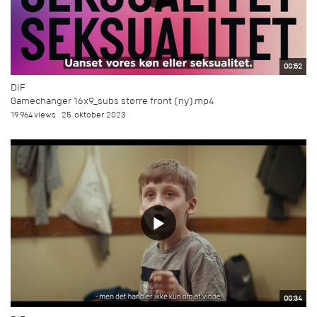
00:52
DIF
Gamechanger 16x9_subs større front (ny).mp4
19.964 views
25. oktober 2023
00:34