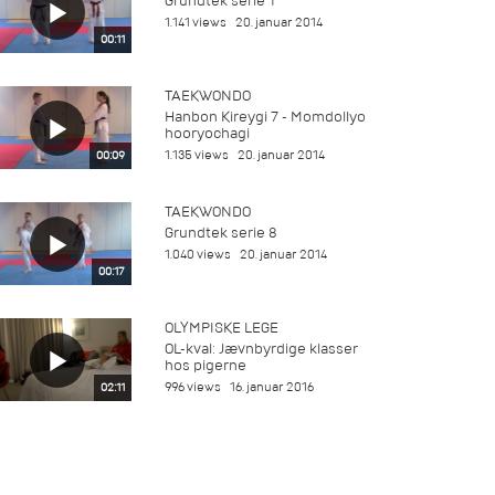
Grundtek serie 1
1.141 views
20. januar 2014
00:11
TAEKWONDO
Hanbon Kireygi 7 - Momdollyo
hooryochagi
1.135 views
20. januar 2014
00:09
TAEKWONDO
Grundtek serie 8
1.040 views
20. januar 2014
00:17
OLYMPISKE LEGE
OL-kval: Jævnbyrdige klasser
hos pigerne
996 views
16. januar 2016
02:11