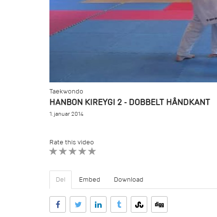
Taekwondo
HANBON KIREYGI 2 - DOBBELT HÅNDKANT
1. januar 2014
Rate this video
1 STAR
2 STAR
3 STAR
4 STAR
5 STAR
Del
Embed
Download