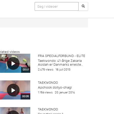
lated videos
FRA SPECIALFORBUND - ELITE
Taekwondo: 41-årige Zakaria
Asidah er Danmarks eneste...
2.475 views
18. juli 2013
03:41
TAEKWONDO
Apchook dollyo-chagi
1.156 views
20. januar 2014
00:05
TAEKWONDO