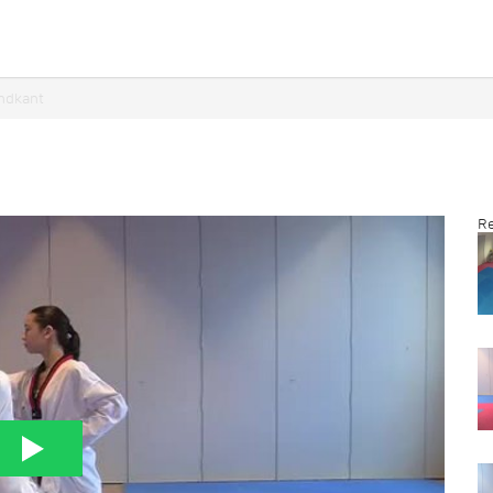
̊ndkant
Re