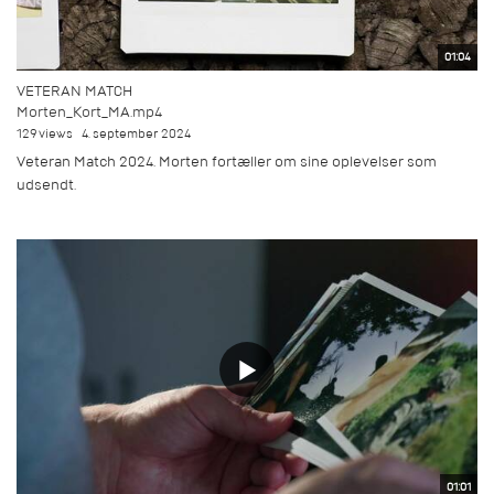
01:04
VETERAN MATCH
Morten_Kort_MA.mp4
129 views
4. september 2024
Veteran Match 2024. Morten fortæller om sine oplevelser som
udsendt.
01:01