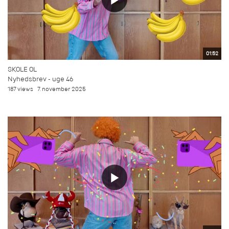
01:52
SKOLE OL
Nyhedsbrev - uge 46
187 views
7. november 2025