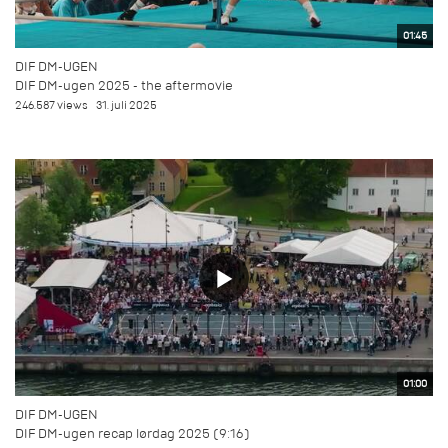
01:45
DIF DM-UGEN
DIF DM-ugen 2025 - the aftermovie
246.587 views
31. juli 2025
01:00
DIF DM-UGEN
DIF DM-ugen recap lørdag 2025 (9:16)