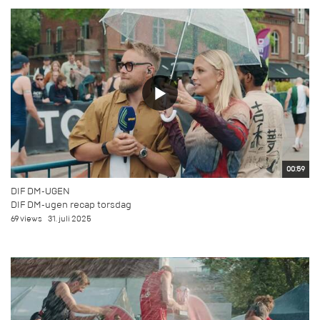
00:59
DIF DM-UGEN
DIF DM-ugen recap torsdag
69 views
31. juli 2025