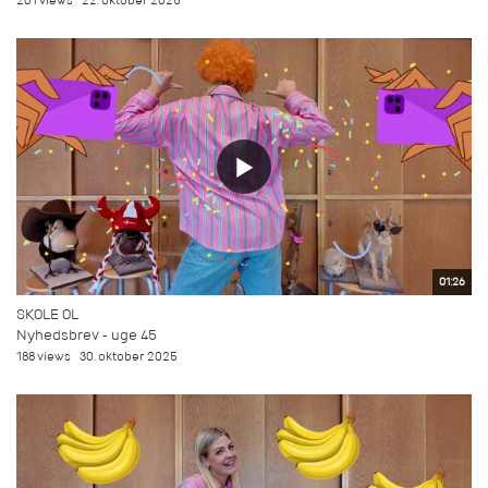
201 views
22. oktober 2025
01:26
SKOLE OL
Nyhedsbrev - uge 45
188 views
30. oktober 2025