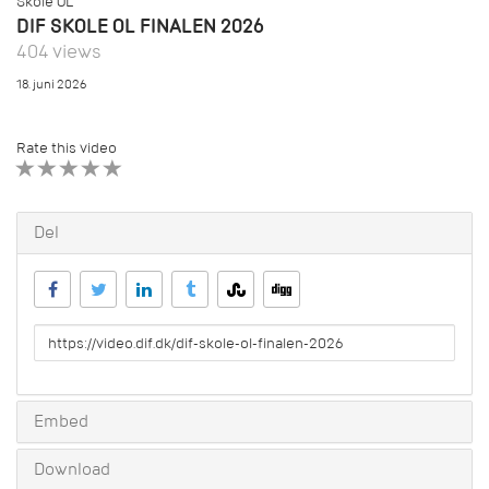
Skole OL
DIF SKOLE OL FINALEN 2026
404 views
18. juni 2026
Rate this video
1 STAR
2 STAR
3 STAR
4 STAR
5 STAR
Del
URL
to
share
Embed
Download