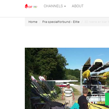
CHANNELS
ABOUT
Home
Fra specialforbund - Elite
32 roere er klar 