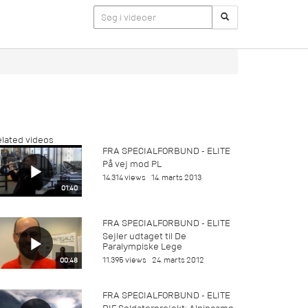
lated videos
FRA SPECIALFORBUND - ELITE
På vej mod PL
14.314 views
14. marts 2013
01:40
FRA SPECIALFORBUND - ELITE
Sejler udtaget til De
Paralympiske Lege
11.395 views
24. marts 2012
00:48
FRA SPECIALFORBUND - ELITE