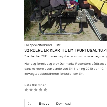
Fra specialforbund - Elite
32 ROERE ER KLAR TIL EM I PORTUGAL 10.-
7. september 2010
batenburg
,
danmarks
,
martin
,
rocenter
,
ronin
Mandag formiddag blev Danmarks Rocenters bådtranspor
danske roere oven vande ved EM i roning 2010 den 10.-1
letvægtsdobbeltfireren fortæller om EM.
Rate this video
1 STAR
2 STAR
3 STAR
4 STAR
5 STAR
Del
Embed
Download