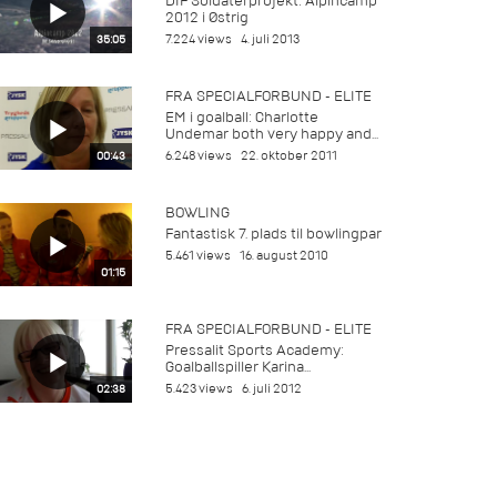
DIF Soldaterprojekt: Alpincamp
2012 i Østrig
7.224 views
4. juli 2013
35:05
FRA SPECIALFORBUND - ELITE
EM i goalball: Charlotte
Undemar both very happy and...
6.248 views
22. oktober 2011
00:43
BOWLING
Fantastisk 7. plads til bowlingpar
5.461 views
16. august 2010
01:15
FRA SPECIALFORBUND - ELITE
Pressalit Sports Academy:
Goalballspiller Karina...
5.423 views
6. juli 2012
02:38