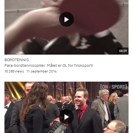
03:29
BORDTENNIS
Para-bordtennisspiller: Målet er OL for frisksport!
10.283 views
11. september 2014