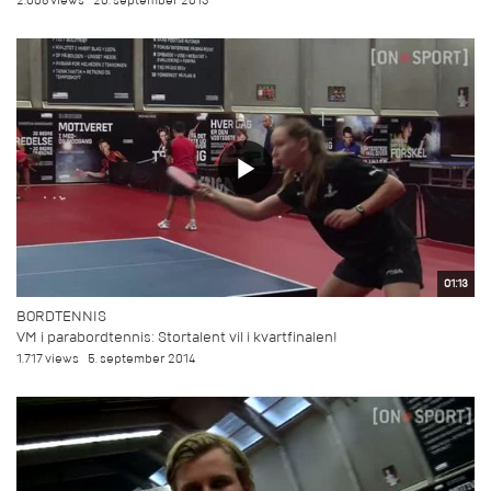
2.008 views
20. september 2013
01:13
BORDTENNIS
VM i parabordtennis: Stortalent vil i kvartfinalen!
1.717 views
5. september 2014