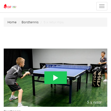
Toggl
menu
Home
Bordtennis
5 x retur.mp4