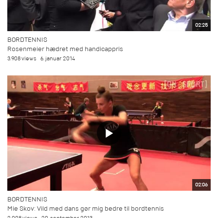
02:25
BORDTENNIS
Rosenmeier hædret med handicappris
3.908 views
6. januar 2014
02:06
BORDTENNIS
Mie Skov: Vild med dans gør mig bedre til bordtennis