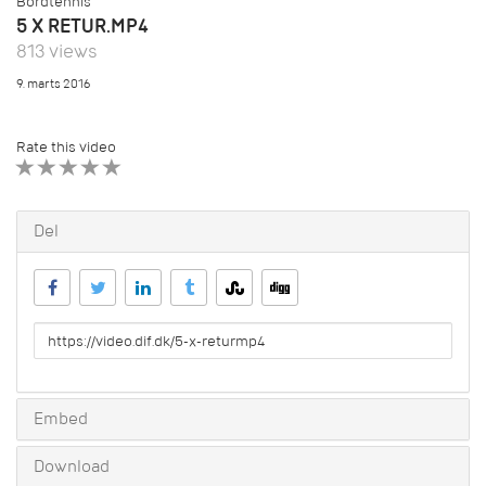
Bordtennis
5 X RETUR.MP4
813 views
9. marts 2016
Rate this video
1 STAR
2 STAR
3 STAR
4 STAR
5 STAR
Del
URL
to
share
Embed
Download