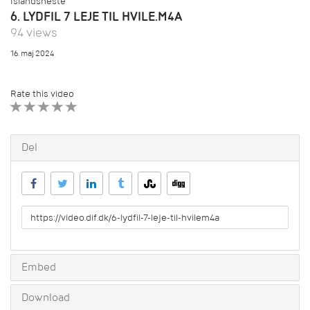
Islandsheste
6. LYDFIL 7 LEJE TIL HVILE.M4A
94 views
16. maj 2024
Rate this video
1 STAR
2 STAR
3 STAR
4 STAR
5 STAR
Del
URL
to
share
Embed
Download