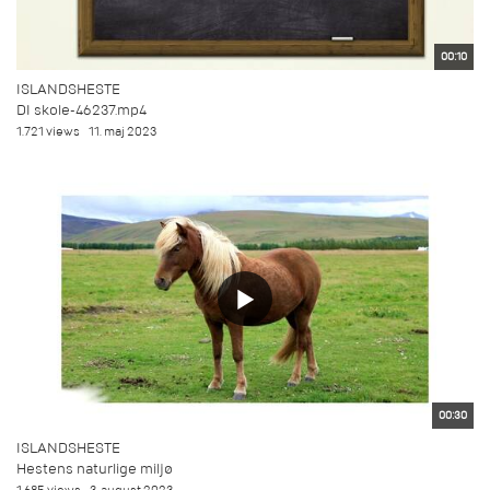
00:10
ISLANDSHESTE
DI skole-46237.mp4
1.721 views
11. maj 2023
00:30
ISLANDSHESTE
Hestens naturlige miljø