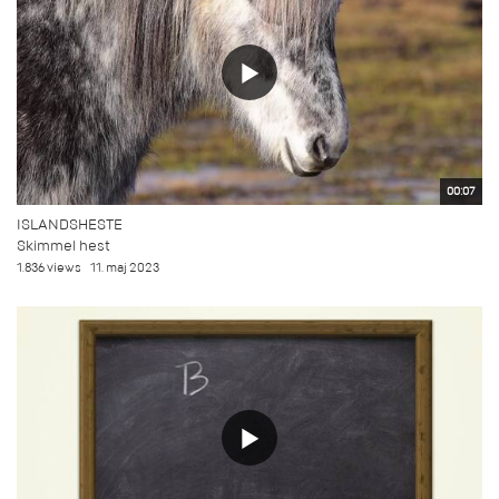
00:07
ISLANDSHESTE
Skimmel hest
1.836 views
11. maj 2023