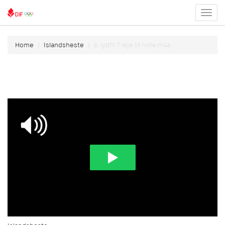
Toggl
menu
Home
Islandsheste
6. lydfil 7 leje til hvile.m4a