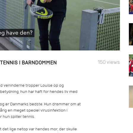
150 views
 TENNIS I BARNDOMMEN
med veninderne tropper Louise op og
 betydning, hun har haft for hendes liv med
nis og er Danmarks bedste. Hun drømmer om at
tårig en meget speciel virusinfektion i
r hun spiller tennis.
at det lige netop var hendes mor, der skulle