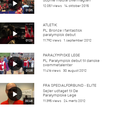
Sophie mødte overmagten
12.051 views
14. oktober 2015
01:35
ATLETIK
PL: Bronze i fantastisk
paralympisk debut
11.792 views
1. september 2012
01:23
PARALYMPISKE LEGE
PL: Paralympisk debut til danske
svømmetalenter
11.416 views
30. august 2012
01:25
FRA SPECIALFORBUND - ELITE
Sejler udtaget til De
Paralympiske Lege
11.395 views
24. marts 2012
00:48