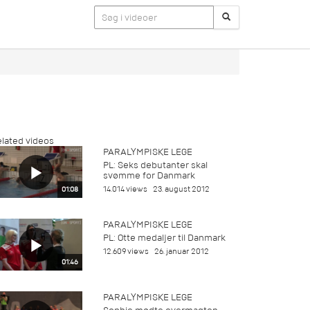
lated videos
PARALYMPISKE LEGE
PL: Seks debutanter skal
svømme for Danmark
14.014 views
23. august 2012
01:08
PARALYMPISKE LEGE
PL: Otte medaljer til Danmark
12.609 views
26. januar 2012
01:46
PARALYMPISKE LEGE