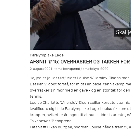
Paralympiske Lege
AFSNIT #15: OVERRASKER OG TAKKER FOR
2. august 2021
tema:benspænd
,
tema:tokyo_2020
"Ja, jeg er jo lidt rørt," siger Louise Willerslev-Olsens mor.
Det kan vi godt forstå, for midt i en padel tenniskamp 
overrasker sin mor med en gave - og en stor tak for den
tennis.
Louise Charlotte Willerslev-Olsen spiller kørestolsten
kvalificere sig til de Paralympiske Lege. Louise fik som e
kroppen, hvilket er årsagen til, at hun sidder i kørestol, nå
Talkshowet ’Benspænd’
I afsnit #11 kan du fx se, hvordan Louise nåede frem til, 