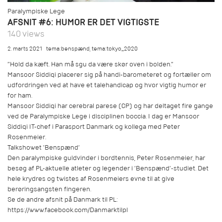
Paralympiske Lege
AFSNIT #6: HUMOR ER DET VIGTIGSTE
140 views
2. marts 2021
tema:benspænd
,
tema:tokyo_2020
”Hold da kæft. Han må sgu da være skør oven i bolden.”
Mansoor Siddiqi placerer sig på handi-barometeret og fortæller om
udfordringen ved at have et talehandicap og hvor vigtig humor er
for ham.
Mansoor Siddiqi har cerebral parese (CP) og har deltaget fire gange
ved de Paralympiske Lege i disciplinen boccia. I dag er Mansoor
Siddiqi IT-chef i Parasport Danmark og kollega med Peter
Rosenmeier.
Talkshowet ’Benspænd’
Den paralympiske guldvinder i bordtennis, Peter Rosenmeier, har
besøg af PL-aktuelle atleter og legender i ’Benspænd’-studiet. Det
hele krydres og twistes af Rosenmeiers evne til at give
berøringsangsten fingeren.
Se de andre afsnit på Danmark til PL:
https://www.facebook.com/Danmarktilpl