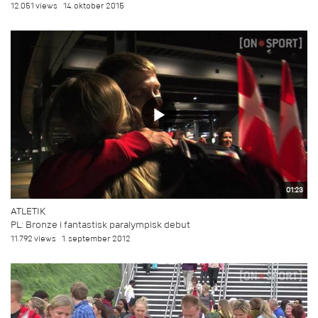
12.051 views
14. oktober 2015
01:23
ATLETIK
PL: Bronze i fantastisk paralympisk debut
11.792 views
1. september 2012