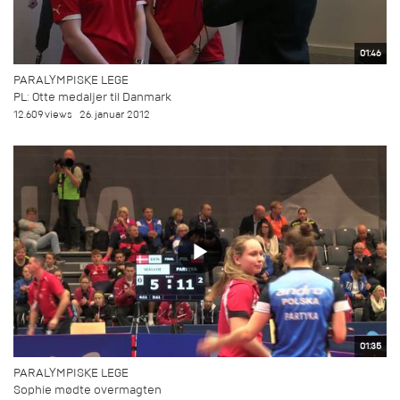
01:46
PARALYMPISKE LEGE
PL: Otte medaljer til Danmark
12.609 views
26. januar 2012
01:35
PARALYMPISKE LEGE
Sophie mødte overmagten