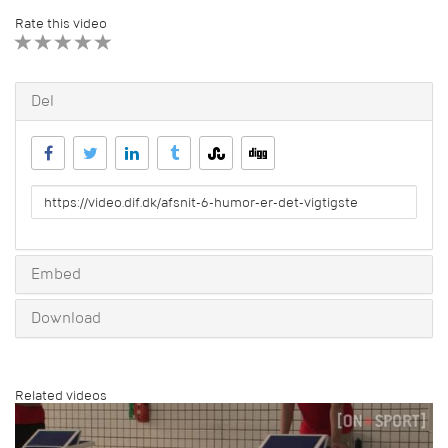
Rate this video
1 STAR
2 STAR
3 STAR
4 STAR
5 STAR
Del
URL
to
share
Embed
Download
Related videos