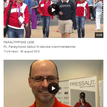
01:25
PARALYMPISKE LEGE
PL: Paralympisk debut til danske svømmetalenter
11.416 views
30. august 2012