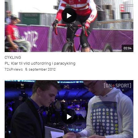
02:04
CYKLING
PL: Klar til vild udfordring i paracykling
7.249 views
5. september 2012