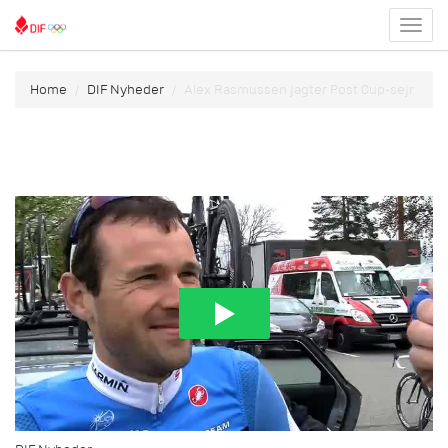
Toggl
menu
Home
DIF Nyheder
Alex Rasmussen jagter Post Cup-sejr