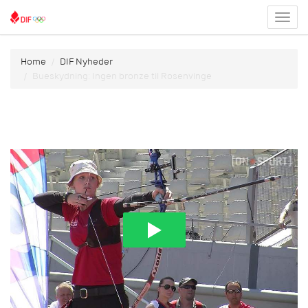
Toggl
menu
Home
DIF Nyheder
Bueskydning: Ingen bronze til Rosenvinge