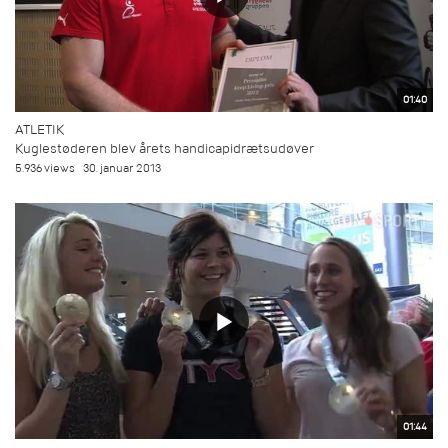
01:40
ATLETIK
Kuglestøderen blev årets handicapidrætsudøver
5.936 views
30. januar 2013
01:44