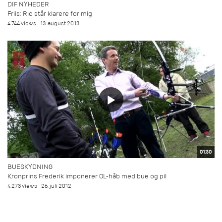
DIF NYHEDER
Friis: Rio står klarere for mig
4.744 views
13. august 2013
01:30
BUESKYDNING
Kronprins Frederik imponerer OL-håb med bue og pil
4.273 views
26. juli 2012