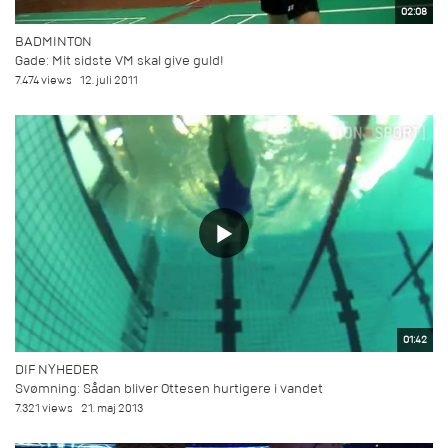
02:08
BADMINTON
Gade: Mit sidste VM skal give guld!
7.474 views
12. juli 2011
01:42
DIF NYHEDER
Svømning: Sådan bliver Ottesen hurtigere i vandet
7.321 views
21. maj 2013