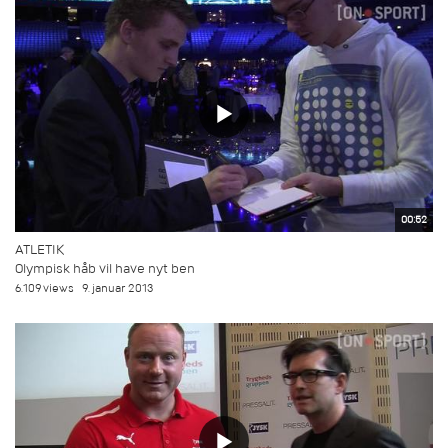
00:52
ATLETIK
Olympisk håb vil have nyt ben
6.109 views
9. januar 2013