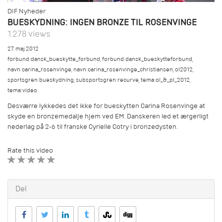
DIF Nyheder
BUESKYDNING: INGEN BRONZE TIL ROSENVINGE
1.278 views
27. maj 2012
forbund:dansk_bueskytte_forbund
,
forbund:dansk_bueskytteforbund
,
navn:carina_rosenvinge
,
navn:carina_rosenvinge_christiansen
,
ol2012
,
sportsgren:bueskydning
,
subsportsgren:recurve
,
tema:ol_&_pl_2012
,
tema:video
Desværre lykkedes det ikke for bueskytten Carina Rosenvinge at
skyde en bronzemedalje hjem ved EM. Danskeren led et ærgerligt
nederlag på 2-6 til franske Cyrielle Cotry i bronzedysten.
Rate this video
1 STAR
2 STAR
3 STAR
4 STAR
5 STAR
Del