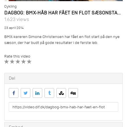
Cykling
DAGBOG: BMX-HÅB HAR FÅET EN FLOT SÆSONSTART
1.623 views
23. april 2014
BMX-køreren Simone Christensen har fået en flot start på den nye
sæson, der har budt på gode resultater i de første løb.
Rate this video
1 STAR
2 STAR
3 STAR
4 STAR
5 STAR
Del
URL
to
share