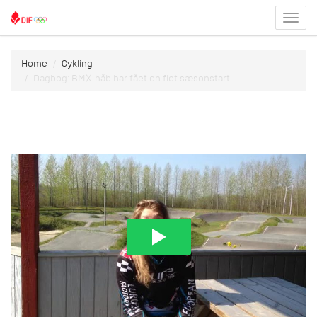
Toggl
menu
Home
Cykling
Dagbog: BMX-håb har fået en flot sæsonstart