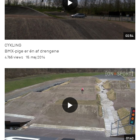
02:54
CYKLING
BMX-pige er én af drengene
4.765 views
15. maj 2014
01:40