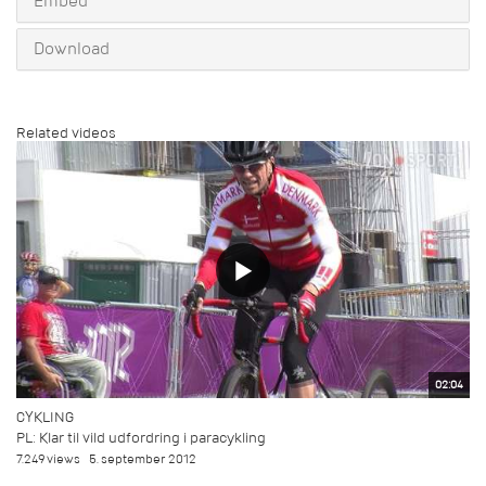
Embed
Download
Related videos
02:04
CYKLING
PL: Klar til vild udfordring i paracykling
7.249 views
5. september 2012