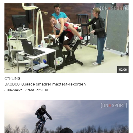
02:08
CYKLING
DAGBOG: Quaade smadrer maxtest-rekorden
6.004 views
7. februar 2013