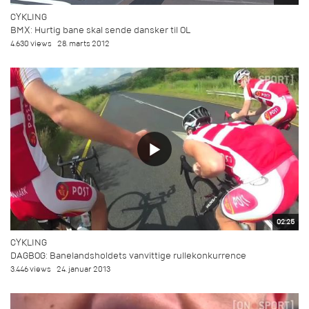
CYKLING
BMX: Hurtig bane skal sende dansker til OL
4.630 views
28. marts 2012
02:25
CYKLING
DAGBOG: Banelandsholdets vanvittige rullekonkurrence
3.446 views
24. januar 2013