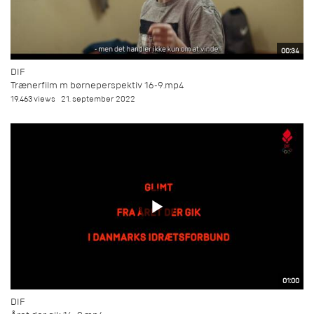
00:34
DIF
Trænerfilm m børneperspektiv 16-9.mp4
19.463 views
21. september 2022
01:00
DIF