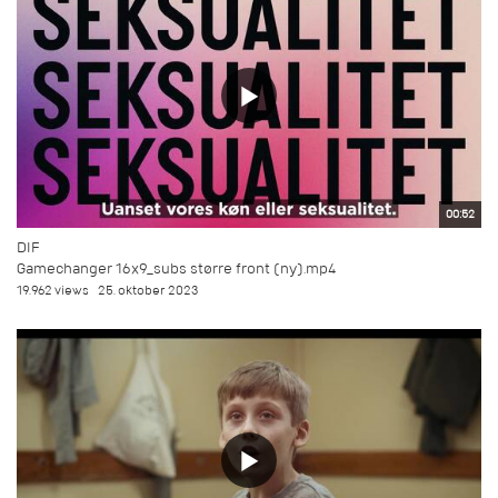
00:52
DIF
Gamechanger 16x9_subs større front (ny).mp4
19.962 views
25. oktober 2023