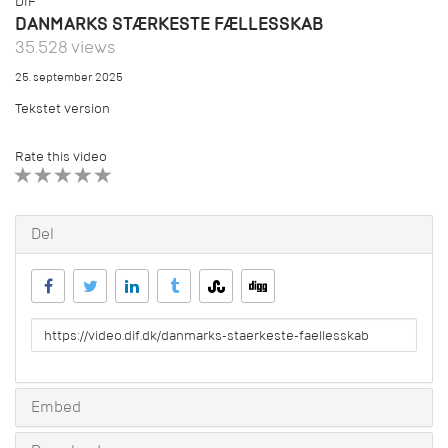
DIF
DANMARKS STÆRKESTE FÆLLESSKAB
35.528 views
25. september 2025
Tekstet version
Rate this video
1 STAR
2 STAR
3 STAR
4 STAR
5 STAR
Del
URL
to
share
Embed