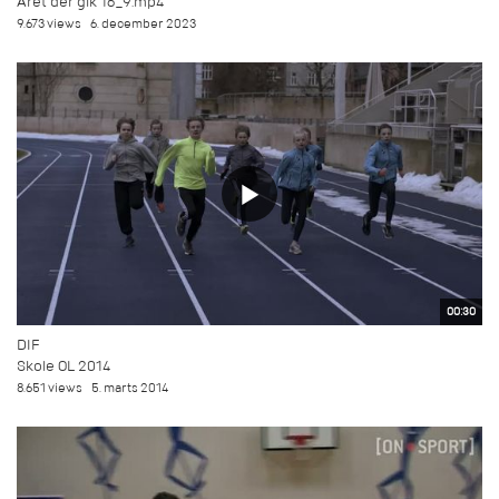
Året der gik 16_9.mp4
9.673 views
6. december 2023
00:30
DIF
Skole OL 2014
8.651 views
5. marts 2014