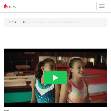
Toggl
menu
Home
DIF
Danmarks stærkeste fællesskab