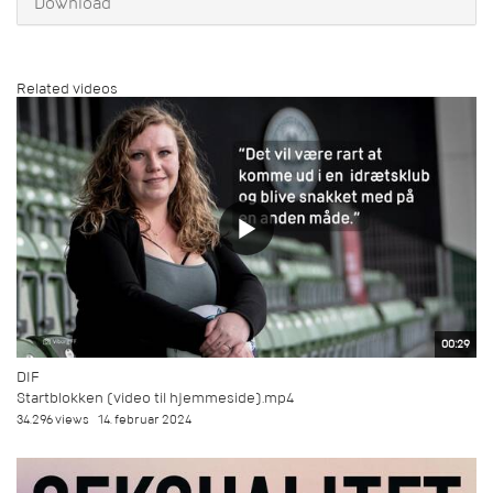
Download
Related videos
00:29
DIF
Startblokken (video til hjemmeside).mp4
34.296 views
14. februar 2024