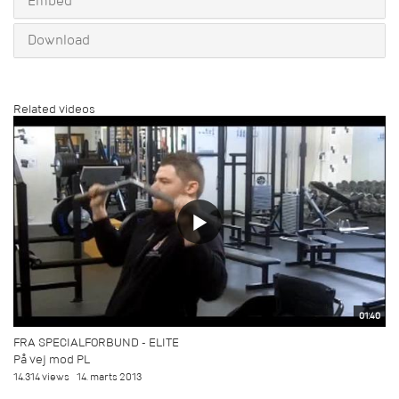
Embed
Download
Related videos
01:40
FRA SPECIALFORBUND - ELITE
På vej mod PL
14.314 views
14. marts 2013