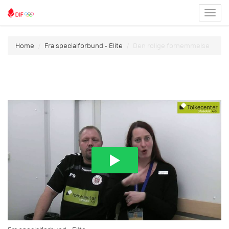
Toggl
menu
Home
Fra specialforbund - Elite
Den rolige fornemmelse