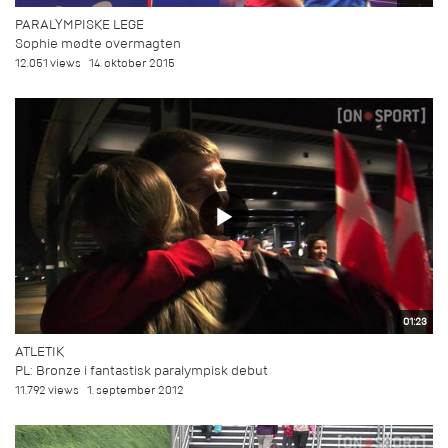
PARALYMPISKE LEGE
Sophie mødte overmagten
12.051 views
14. oktober 2015
01:23
ATLETIK
PL: Bronze i fantastisk paralympisk debut
11.792 views
1. september 2012