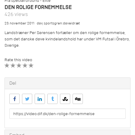
Fra specialforbund - Elite
DEN ROLIGE FORNEMMELSE
426 views
23. november 2011
døv
,
sportsgren:døveidræt
Landstræner Per Sørensen fortæller om den rolige fornemmelse,
som det danske døve kvindelandshold har under VM Futsal i Örebro,
Sverige.
Rate this video
1 STAR
2 STAR
3 STAR
4 STAR
5 STAR
Del
URL
to
share