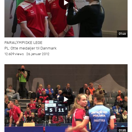
01:46
PARALYMPISKE LEGE
PL: Otte medaljer til Danmark
12.609 views
26. januar 2012
01:35