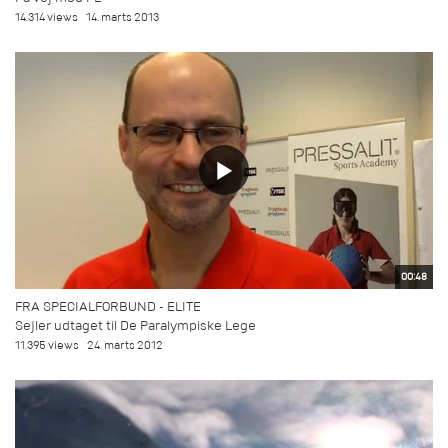
14.314 views
14. marts 2013
00:48
FRA SPECIALFORBUND - ELITE
Sejler udtaget til De Paralympiske Lege
11.395 views
24. marts 2012