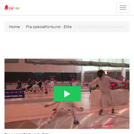
Toggl
menu
Home
Fra specialforbund - Elite
Det perfekte fod-touché