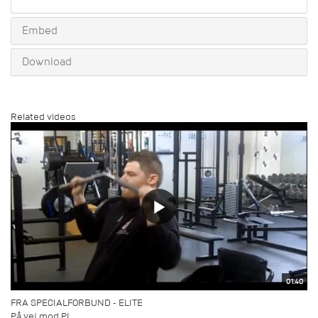
share
Embed
Download
Related videos
01:40
FRA SPECIALFORBUND - ELITE
På vej mod PL