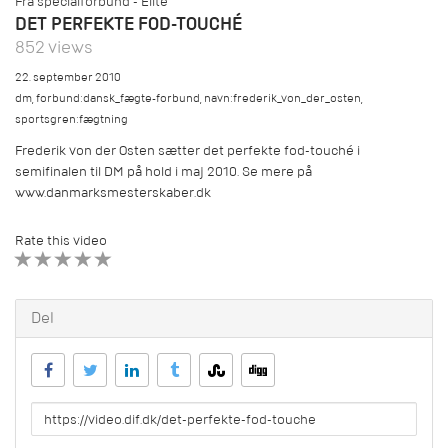
Fra specialforbund - Elite
DET PERFEKTE FOD-TOUCHÉ
852 views
22. september 2010
dm
,
forbund:dansk_fægte-forbund
,
navn:frederik_von_der_osten
,
sportsgren:fægtning
Frederik von der Osten sætter det perfekte fod-touché i
semifinalen til DM på hold i maj 2010. Se mere på
www.danmarksmesterskaber.dk
Rate this video
1 STAR
2 STAR
3 STAR
4 STAR
5 STAR
Del
URL
to