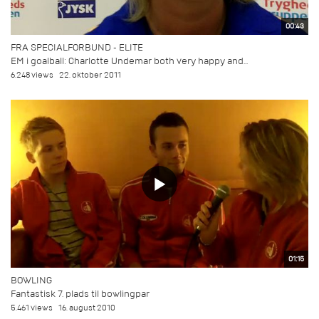
00:43
FRA SPECIALFORBUND - ELITE
EM i goalball: Charlotte Undemar both very happy and...
6.248 views
22. oktober 2011
01:15
BOWLING
Fantastisk 7. plads til bowlingpar
5.461 views
16. august 2010