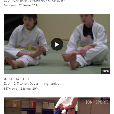
DJU, 1-2-Træner: Sikkerhed - cirkelspark
864 views
12. januar 2014
00:13
JUDO & JU-JITSU
DJU, 1-2-Træner: Opvarmning - ankler
857 views
12. januar 2014