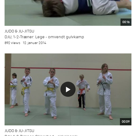
00:16
JUDO & JU-JITSU
DJU, 1-2-Træner: Lege - omvendt gulvkamp
892 views
12. januar 2014
00:09
JUDO & JU-JITSU