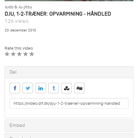
Judo & Ju-jitsu
DJU, 1-2-TRÆNER: OPVARMNING - HÅNDLED
1.26 views
20. december 2013
Rate this video
1 STAR
2 STAR
3 STAR
4 STAR
5 STAR
Del
URL
to
share
Embed