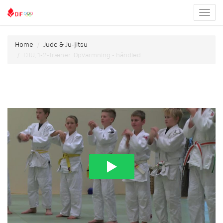
Toggl
menu
Home
Judo & Ju-jitsu
DJU, 1-2-Træner: Opvarmning - håndled