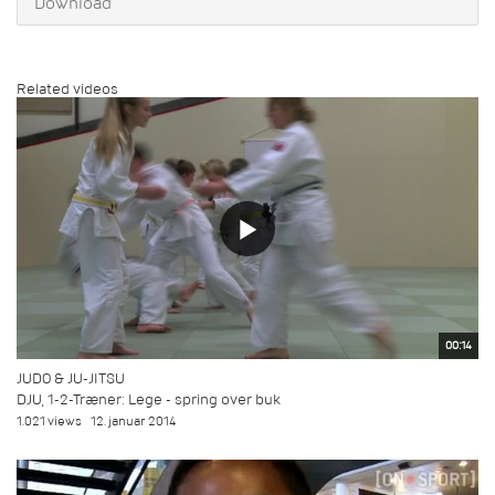
Download
Related videos
00:14
JUDO & JU-JITSU
DJU, 1-2-Træner: Lege - spring over buk
1.021 views
12. januar 2014