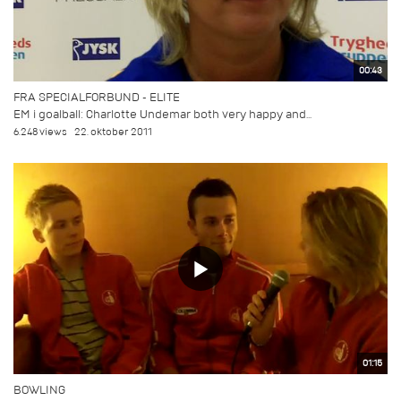
00:43
FRA SPECIALFORBUND - ELITE
EM i goalball: Charlotte Undemar both very happy and...
6.248 views
22. oktober 2011
01:15
BOWLING