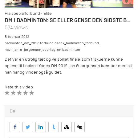
Fra specialforbund - Elite
DM I BADMINTON: SE ELLER GENSE DEN SIDSTE BOLD I DEN SPÆNDENDE FINALE I HERRE SINGLE
574 views
5. februar 2012
badminton_dm_2012
,
forbund:dansk_badminton_forbund
,
navn:jan_ø_jørgensen
,
sportsgren:badminton
Det var en utrolig tæt og velspillet finale, som tilskuerne kunne
opleve til finalen i Yonex DM 2012. Jan Ø. Jørgensen kæmper med alt
han har og vinder også guldet.
Rate this video
1 STAR
2 STAR
3 STAR
4 STAR
5 STAR
Del