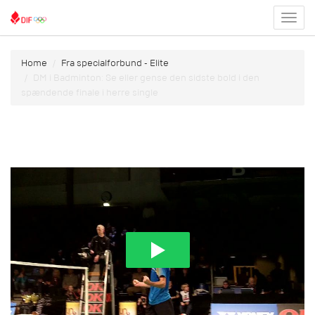
Toggl
menu
Home
Fra specialforbund - Elite
DM i Badminton: Se eller gense den sidste bold i den
spændende finale i herre single