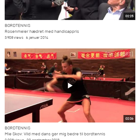
02:25
BORDTENNIS
Rosenmeier hædret med handicappris
3.908 views
6. januar 2014
02:06
BORDTENNIS
Mie Skov: Vild med dans gør mig bedre til bordtennis