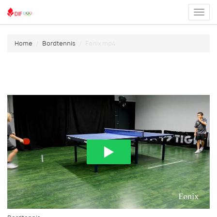
Toggl
menu
Home
Bordtennis
Fønix.mp4