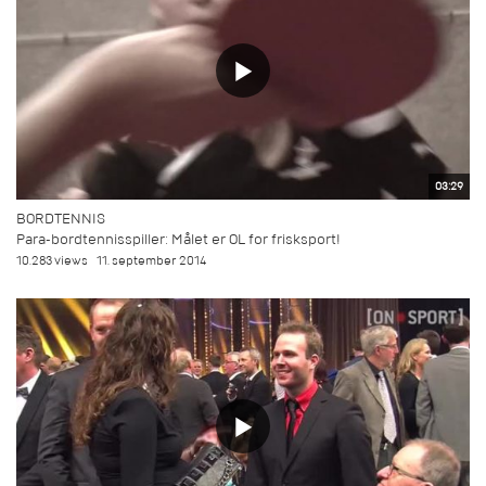
03:29
BORDTENNIS
Para-bordtennisspiller: Målet er OL for frisksport!
10.283 views
11. september 2014