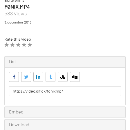
Bordtennis
FØNIX.MP4
583 views
3. december 2015
Rate this video
1 STAR
2 STAR
3 STAR
4 STAR
5 STAR
Del
URL
to
share
Embed
Download