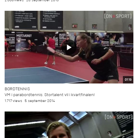
2.008 views
20. september 2013
01:13
BORDTENNIS
VM i parabordtennis: Stortalent vil i kvartfinalen!
1.717 views
5. september 2014