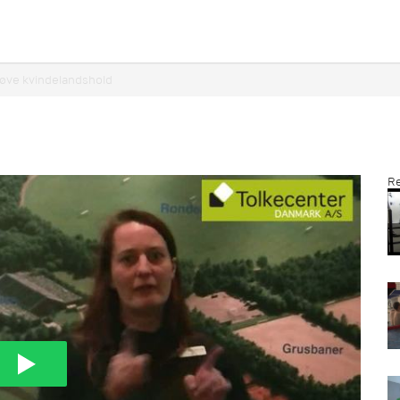
døve kvindelandshold
Re