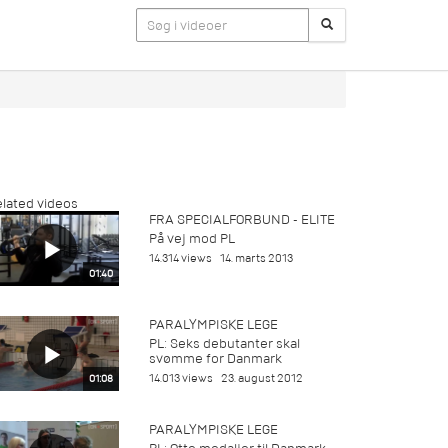
lated videos
FRA SPECIALFORBUND - ELITE
På vej mod PL
14.314 views
14. marts 2013
01:40
PARALYMPISKE LEGE
PL: Seks debutanter skal
svømme for Danmark
14.013 views
23. august 2012
01:08
PARALYMPISKE LEGE