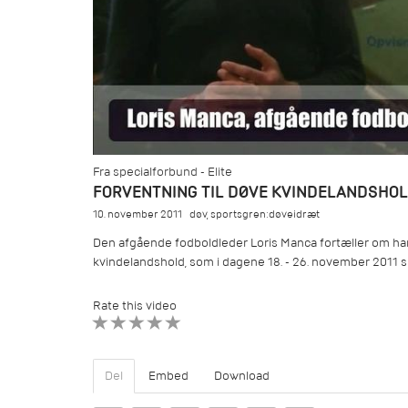
Fra specialforbund - Elite
FORVENTNING TIL DØVE KVINDELANDSHO
10. november 2011
døv
,
sportsgren:døveidræt
Den afgående fodboldleder Loris Manca fortæller om han
kvindelandshold, som i dagene 18. - 26. november 2011 ska
Rate this video
1 STAR
2 STAR
3 STAR
4 STAR
5 STAR
Del
Embed
Download