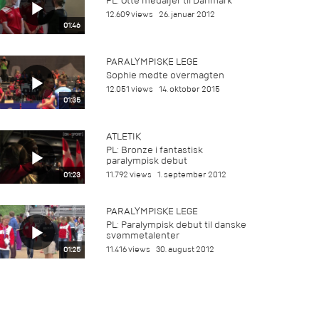
PL: Otte medaljer til Danmark
12.609 views
26. januar 2012
01:46
PARALYMPISKE LEGE
Sophie mødte overmagten
12.051 views
14. oktober 2015
01:35
ATLETIK
PL: Bronze i fantastisk
paralympisk debut
11.792 views
1. september 2012
01:23
PARALYMPISKE LEGE
PL: Paralympisk debut til danske
svømmetalenter
11.416 views
30. august 2012
01:25