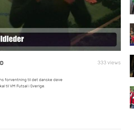
333 views
LD
s forventning til det danske døve
l til VM Futsal i Sverige.