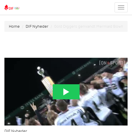
Toggl
menu
Home
DIF Nyheder
Gold Diggers genvandt Mermaid Bowl!
DIF Nyheder