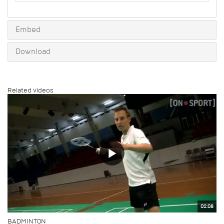
to
share
Embed
Download
Related videos
02:08
BADMINTON