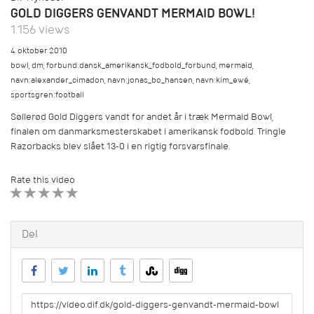
GOLD DIGGERS GENVANDT MERMAID BOWL!
1.156 views
4. oktober 2010
bowl
,
dm
,
forbund:dansk_amerikansk_fodbold_forbund
,
mermaid
,
navn:alexander_cimadon
,
navn:jonas_bo_hansen
,
navn:kim_ewé
,
sportsgren:football
Søllerød Gold Diggers vandt for andet år i træk Mermaid Bowl,
finalen om danmarksmesterskabet i amerikansk fodbold. Tringle
Razorbacks blev slået 13-0 i en rigtig forsvarsfinale.
Rate this video
1 STAR
2 STAR
3 STAR
4 STAR
5 STAR
Del
URL