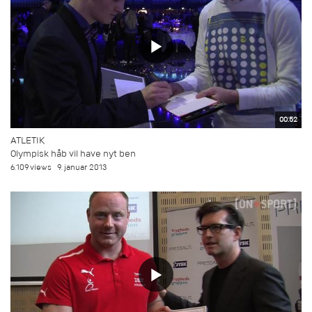
00:52
ATLETIK
Olympisk håb vil have nyt ben
6.109 views
9. januar 2013