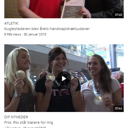
01:40
ATLETIK
Kuglestøderen blev årets handicapidrætsudøver
5.936 views
30. januar 2013
01:44
DIF NYHEDER
Friis: Rio står klarere for mig