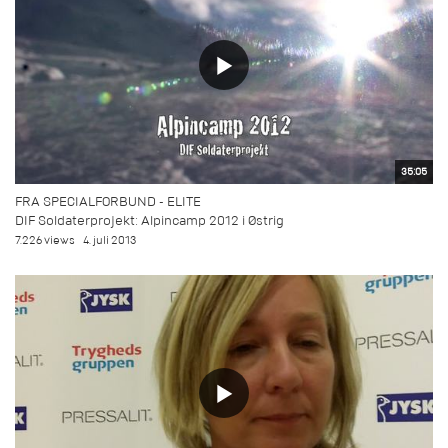
35:05
FRA SPECIALFORBUND - ELITE
DIF Soldaterprojekt: Alpincamp 2012 i Østrig
7.226 views
4. juli 2013