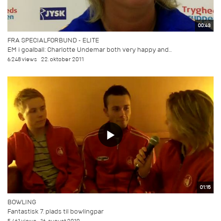
00:43
FRA SPECIALFORBUND - ELITE
EM i goalball: Charlotte Undemar both very happy and...
6.248 views
22. oktober 2011
01:15
BOWLING
Fantastisk 7. plads til bowlingpar