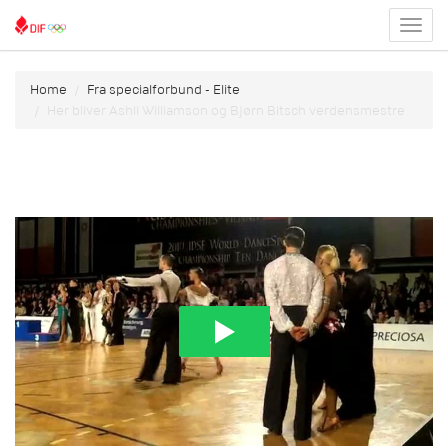
Toggl
menu
Home
Fra specialforbund - Elite
Her bliver Ashli Williamson og Bjørn Bitsch verdensmestre