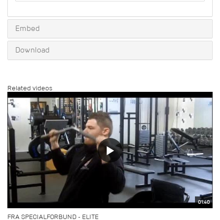
share
Embed
Download
Related videos
01:40
FRA SPECIALFORBUND - ELITE