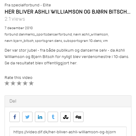
Fra specialforbund - Elite
HER BLIVER ASHLI WILLIAMSON OG BJØRN BITSCH VERDENSMESTRE
2.1 views
7. december 2010
forbund:danmarks_sportsdanserforbund
,
navn:ashli_williamson
,
navn:bjørn_bitsch
,
sportsgren:dans
,
subsportsgren:10-dans
,
vm
Der var stor jubel - fra både publikum og danserne selv - da Ashli
Williamson og Bjørn Bitsch for nyligt blev verdensmestre i 10-dans.
Se da resultatet blev offentliggjort her.
Rate this video
1 STAR
2 STAR
3 STAR
4 STAR
5 STAR
Del
URL
to