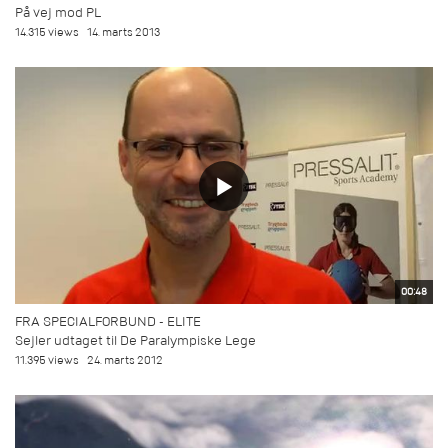
På vej mod PL
14.315 views
14. marts 2013
00:48
FRA SPECIALFORBUND - ELITE
Sejler udtaget til De Paralympiske Lege
11.395 views
24. marts 2012