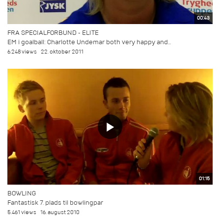
00:43
FRA SPECIALFORBUND - ELITE
EM i goalball: Charlotte Undemar both very happy and...
6.248 views
22. oktober 2011
01:15
BOWLING
Fantastisk 7. plads til bowlingpar
5.461 views
16. august 2010