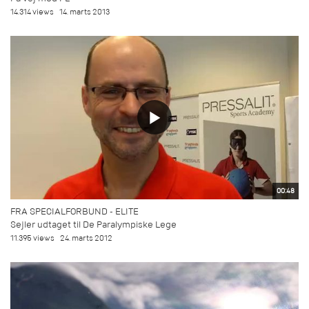
14.314 views
14. marts 2013
00:48
FRA SPECIALFORBUND - ELITE
Sejler udtaget til De Paralympiske Lege
11.395 views
24. marts 2012