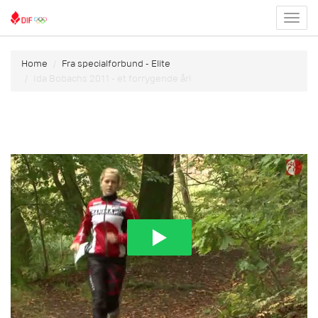
Toggl
menu
Home
Fra specialforbund - Elite
Ida Bobachs 2011 - et forrygende år!