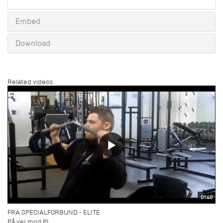
share
Embed
Download
Related videos
01:40
FRA SPECIALFORBUND - ELITE
På vej mod PL