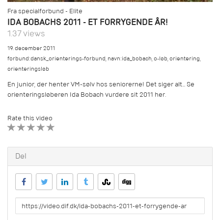
Fra specialforbund - Elite
IDA BOBACHS 2011 - ET FORRYGENDE ÅR!
1.37 views
19. december 2011
forbund:dansk_orienterings-forbund
,
navn:ida_bobach
,
o-løb
,
orientering
,
orienteringsløb
En junior, der henter VM-sølv hos seniorerne! Det siger alt... Se
orienteringsløberen Ida Bobach vurdere sit 2011 her.
Rate this video
1 STAR
2 STAR
3 STAR
4 STAR
5 STAR
Del
URL
to