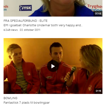
00:43
FRA SPECIALFORBUND - ELITE
EM i goalball: Charlotte Undemar both very happy and...
6.248 views
22. oktober 2011
01:15
BOWLING
Fantastisk 7. plads til bowlingpar