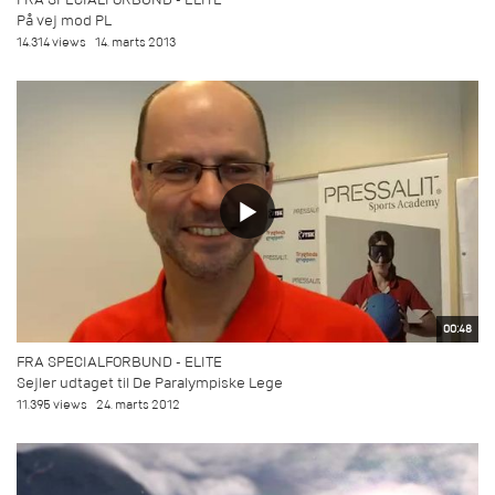
På vej mod PL
14.314 views
14. marts 2013
00:48
FRA SPECIALFORBUND - ELITE
Sejler udtaget til De Paralympiske Lege
11.395 views
24. marts 2012