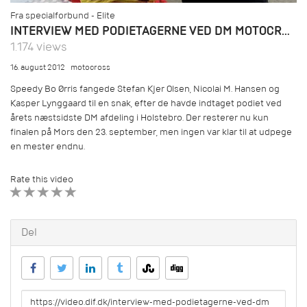
Fra specialforbund - Elite
INTERVIEW MED PODIETAGERNE VED DM MOTOCROSS I HOLSTEBRO
1.174 views
16. august 2012
motocross
Speedy Bo Ørris fangede Stefan Kjer Olsen, Nicolai M. Hansen og
Kasper Lynggaard til en snak, efter de havde indtaget podiet ved
årets næstsidste DM afdeling i Holstebro. Der resterer nu kun
finalen på Mors den 23. september, men ingen var klar til at udpege
en mester endnu.
Rate this video
1 STAR
2 STAR
3 STAR
4 STAR
5 STAR
Del
URL