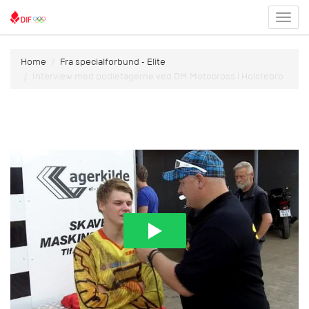
Toggl
menu
Home
Fra specialforbund - Elite
Interview med podietagerne ved DM Motocross i Holstebro