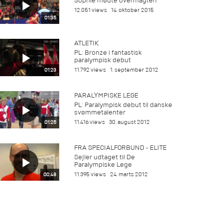
Sophie mødte overmagten
12.051 views
14. oktober 2015
01:35
ATLETIK
PL: Bronze i fantastisk
paralympisk debut
11.792 views
1. september 2012
01:23
PARALYMPISKE LEGE
PL: Paralympisk debut til danske
svømmetalenter
11.416 views
30. august 2012
01:25
FRA SPECIALFORBUND - ELITE
Sejler udtaget til De
Paralympiske Lege
11.395 views
24. marts 2012
00:48