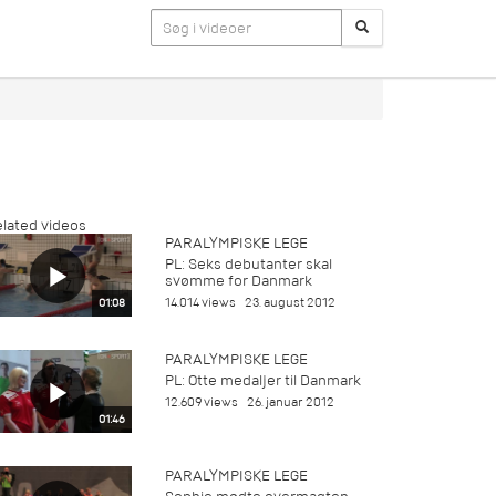
lated videos
PARALYMPISKE LEGE
PL: Seks debutanter skal
svømme for Danmark
14.014 views
23. august 2012
01:08
PARALYMPISKE LEGE
PL: Otte medaljer til Danmark
12.609 views
26. januar 2012
01:46
PARALYMPISKE LEGE