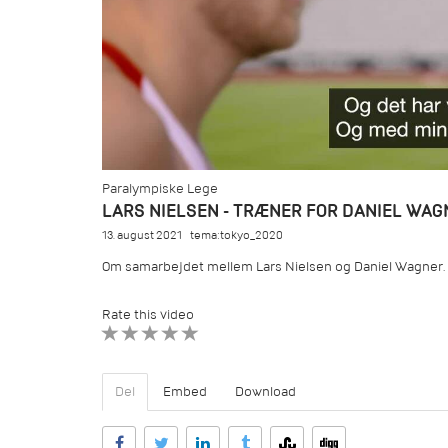
Paralympiske Lege
LARS NIELSEN - TRÆNER FOR DANIEL WAG
13. august 2021
tema:tokyo_2020
Om samarbejdet mellem Lars Nielsen og Daniel Wagner.
Rate this video
1 STAR
2 STAR
3 STAR
4 STAR
5 STAR
Del
Embed
Download