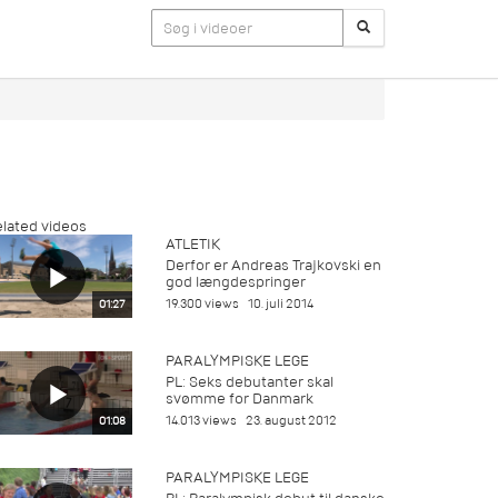
lated videos
ATLETIK
Derfor er Andreas Trajkovski en
god længdespringer
19.300 views
10. juli 2014
01:27
PARALYMPISKE LEGE
PL: Seks debutanter skal
svømme for Danmark
14.013 views
23. august 2012
01:08
PARALYMPISKE LEGE