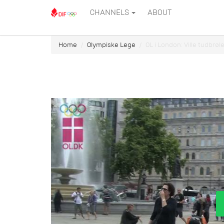
CHANNELS
ABOUT
Home
Olympiske Lege
OL i London: Ville tudbrø