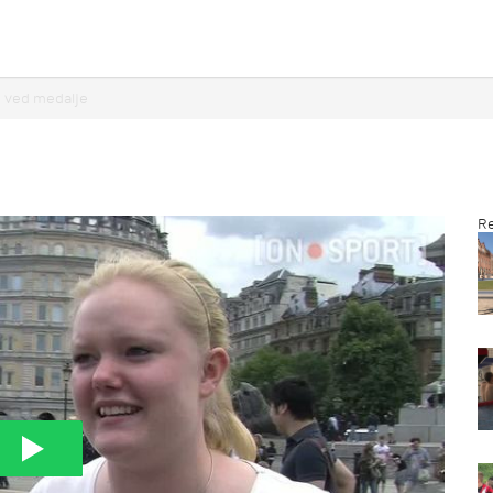
le ved medalje
Re