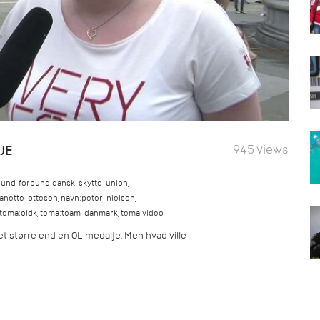
945 views
JE
bund
,
forbund:dansk_skytte_union
,
eanette_ottesen
,
navn:peter_nielsen
,
tema:oldk
,
tema:team_danmark
,
tema:video
et større end en OL-medalje. Men hvad ville