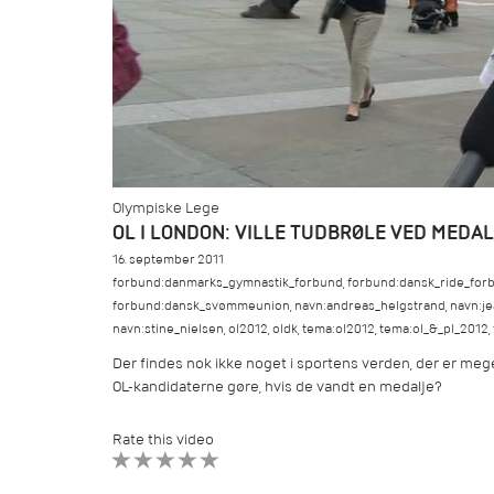
Olympiske Lege
OL I LONDON: VILLE TUDBRØLE VED MEDAL
16. september 2011
forbund:danmarks_gymnastik_forbund
,
forbund:dansk_ride_for
forbund:dansk_svømmeunion
,
navn:andreas_helgstrand
,
navn:j
navn:stine_nielsen
,
ol2012
,
oldk
,
tema:ol2012
,
tema:ol_&_pl_2012
,
Der findes nok ikke noget i sportens verden, der er meg
OL-kandidaterne gøre, hvis de vandt en medalje?
Rate this video
1 STAR
2 STAR
3 STAR
4 STAR
5 STAR