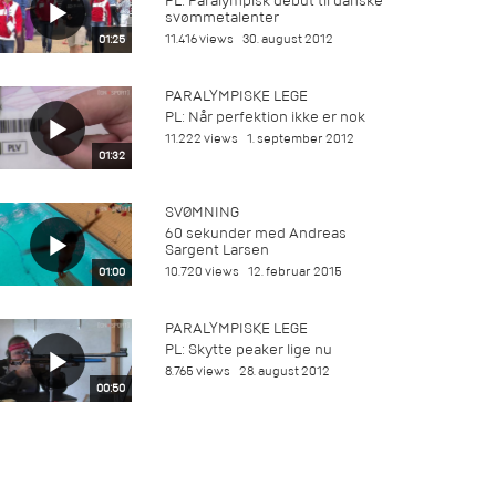
PL: Paralympisk debut til danske
svømmetalenter
11.416 views
30. august 2012
01:25
PARALYMPISKE LEGE
PL: Når perfektion ikke er nok
11.222 views
1. september 2012
01:32
SVØMNING
60 sekunder med Andreas
Sargent Larsen
10.720 views
12. februar 2015
01:00
PARALYMPISKE LEGE
PL: Skytte peaker lige nu
8.765 views
28. august 2012
00:50