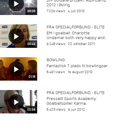
DIF Soldaterprojekt: Alpincamp
2012 i Østrig
7.226 views
4. juli 2013
35:05
FRA SPECIALFORBUND - ELITE
EM i goalball: Charlotte
Undemar both very happy and...
6.248 views
22. oktober 2011
00:43
BOWLING
Fantastisk 7. plads til bowlingpar
5.461 views
16. august 2010
01:15
FRA SPECIALFORBUND - ELITE
Pressalit Sports Academy:
Goalballspiller Karina...
5.423 views
6. juli 2012
02:38