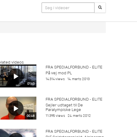
lated videos
FRA SPECIALFORBUND - ELITE
På vej mod PL
14.314 views
14. marts 2013
01:40
FRA SPECIALFORBUND - ELITE
Sejler udtaget til De
Paralympiske Lege
11.395 views
24. marts 2012
00:48
FRA SPECIALFORBUND - ELITE