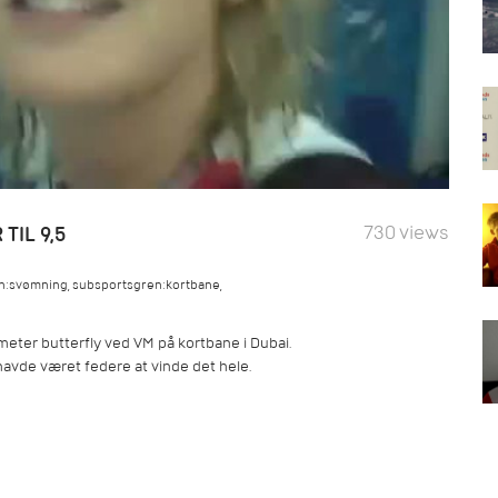
730 views
TIL 9,5
n:svømning
,
subsportsgren:kortbane
,
ter butterfly ved VM på kortbane i Dubai.
havde været federe at vinde det hele.