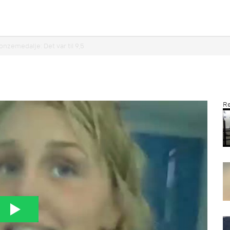
onzemedalje: Det var til 9,5
Re