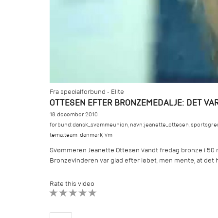
Fra specialforbund - Elite
OTTESEN EFTER BRONZEMEDALJE: DET VAR 
18. december 2010
forbund:dansk_svømmeunion
,
navn:jeanette_ottesen
,
sportsgre
tema:team_danmark
,
vm
Svømmeren Jeanette Ottesen vandt fredag bronze i 50 me
Bronzevinderen var glad efter løbet, men mente, at det 
Rate this video
1 STAR
2 STAR
3 STAR
4 STAR
5 STAR