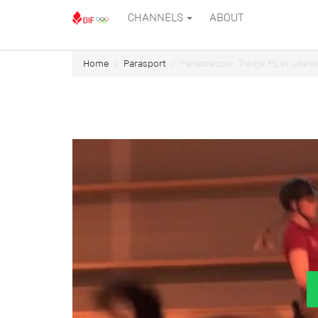
CHANNELS
ABOUT
Home
Parasport
Paradressur: Tredje PL er ubesk