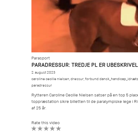
Parasport
PARADRESSUR: TREDJE PL ER UBESKRIVEL
2. august 2023
caroline cecilie nielsen
,
dressur
,
forbund:dansk_handicap_idræt
paradressur
Rytteren Caroline Cecilie Nielsen satser på en top 5 plac
toppræstation sikre billetten til de paralympiske lege i Ri
af 25 år.
Rate this video
1 STAR
2 STAR
3 STAR
4 STAR
5 STAR