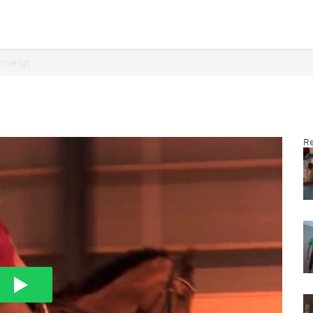
riveligt
Re