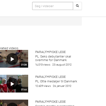
lated videos
PARALYMPISKE LEGE
PL: Seks debutanter skal
svømme for Danmark
14.013 views
23. august 2012
01:08
PARALYMPISKE LEGE
PL: Otte medaljer til Danmark
12.609 views
26. januar 2012
01:46
PARALYMPISKE LEGE