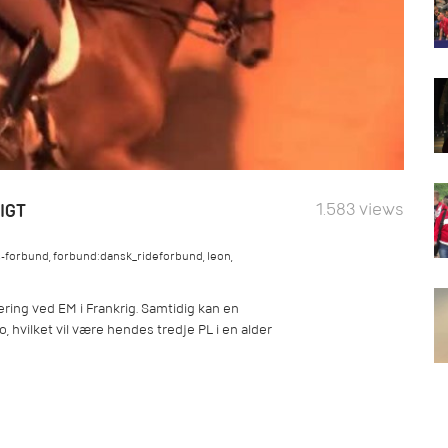
1.583 views
IGT
s-forbund
,
forbund:dansk_rideforbund
,
leon
,
ering ved EM i Frankrig. Samtidig kan en
o, hvilket vil være hendes tredje PL i en alder