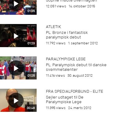
Sophie mødte overmagten
12.051 views
14. oktober 2015
01:35
ATLETIK
PL: Bronze i fantastisk
paralympisk debut
11.792 views
1. september 2012
01:23
PARALYMPISKE LEGE
PL: Paralympisk debut til danske
svømmetalenter
11.416 views
30. august 2012
01:25
FRA SPECIALFORBUND - ELITE
Sejler udtaget til De
Paralympiske Lege
11.395 views
24. marts 2012
00:48