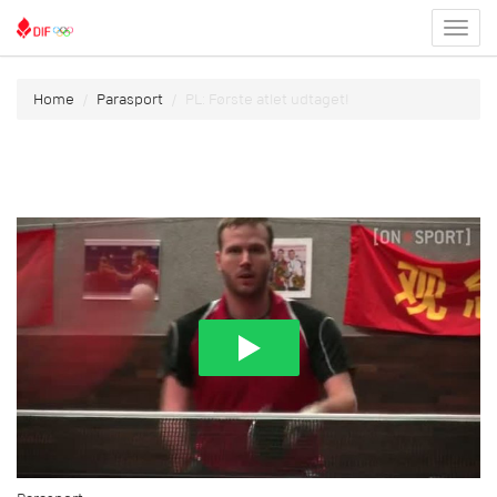
Toggl
menu
Home
Parasport
PL: Første atlet udtaget!