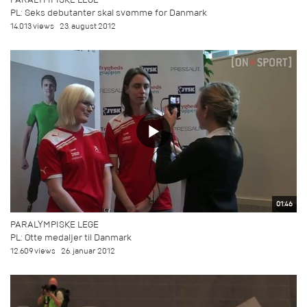
PL: Seks debutanter skal svømme for Danmark
14.013 views
23. august 2012
01:46
PARALYMPISKE LEGE
PL: Otte medaljer til Danmark
12.609 views
26. januar 2012