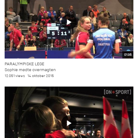
01:35
PARALYMPISKE LEGE
Sophie mødte overmagten
12.051 views
14. oktober 2015