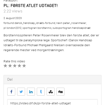
Parasport
PL: FØRSTE ATLET UDTAGET!
2.22 views
2. august 2023
forbund:dansk_handicap_idræts-forbund
,
navn:peter_rosenmeier
,
pl:london2012
,
sportsgren:bordtennis
,
subsportsgren:handicapidræt
Bordtennisspilleren Peter Rosenmeier blev den første atlet, der er
udtaget til de paralympiske lege. Sportschef i Dansk Handicap
Idræts-Forbund Michael Møllgaard Nielsen overraskede den
regerende mester ved morgentræningen.
Rate this video
1 STAR
2 STAR
3 STAR
4 STAR
5 STAR
Del
URL