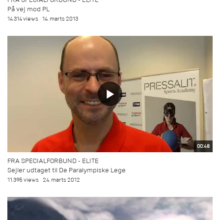
På vej mod PL
14.314 views
14. marts 2013
00:48
FRA SPECIALFORBUND - ELITE
Sejler udtaget til De Paralympiske Lege
11.395 views
24. marts 2012