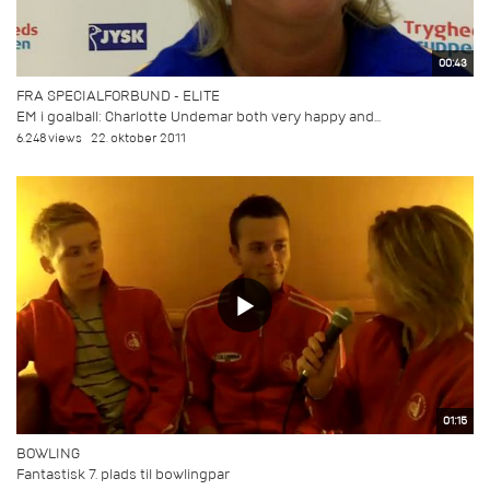
00:43
FRA SPECIALFORBUND - ELITE
EM i goalball: Charlotte Undemar both very happy and...
6.248 views
22. oktober 2011
01:15
BOWLING
Fantastisk 7. plads til bowlingpar