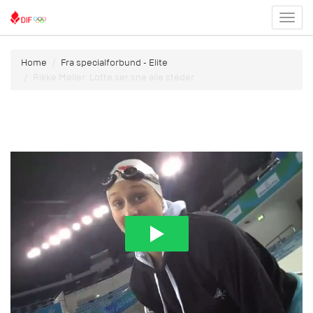
Toggl
menu
Home
Fra specialforbund - Elite
Rikke Møller: Lotte ser sne alle steder