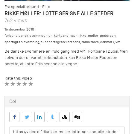
Fra specialforbund - Elite
RIKKE MØLLER: LOTTE SER SNE ALLE STEDER
762 views
16. december 2010
forbund:dansk_svømmeunion
,
kortbane
,
navn:rikke_møller_pedersen
,
sportsgren:svømning
,
subsportsgren:kortbane
,
tema:team_danmark
,
vm
De danske svømmere er i fuld gang med VM i kortbane i Dubai. Men
selvom der er varmt i ørkenstaten, kan Rikke Møller Pedersen
berette, at Lotte Friis ser sne alle vegne.
Rate this video
1 STAR
2 STAR
3 STAR
4 STAR
5 STAR
Del
URL