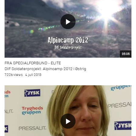
35:05
FRA SPECIALFORBUND - ELITE
DIF Soldaterprojekt: Alpincamp 2012 i Østrig
7.226 views
4. juli 2013