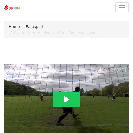
Toggl
menu
Home
Parasport
Sidste forberedelser til World Games er i gang