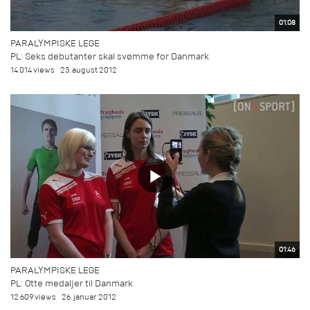
01:08
PARALYMPISKE LEGE
PL: Seks debutanter skal svømme for Danmark
14.014 views
23. august 2012
01:46
PARALYMPISKE LEGE
PL: Otte medaljer til Danmark
12.609 views
26. januar 2012