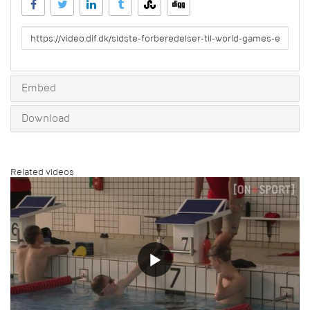
URL
to
share
Embed
Download
Related videos