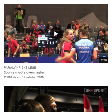
01:35
PARALYMPISKE LEGE
Sophie mødte overmagten
12.051 views
14. oktober 2015