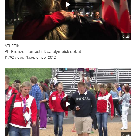
01:23
ATLETIK
PL: Bronze i fantastisk paralympisk debut
11.792 views
1. september 2012
01:25