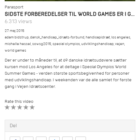
Parasport
SIDSTE FORBEREDELSER TIL WORLD GAMES ER I GANG
6.313 views
27. maj 2015
adam bidstrup
,
dansk_handicap_idræts-forbund
,
handicapidræt
,
los angeles
,
michelle hessel
,
sowsg2015
,
special olympics
,
udviklingshandicap
,
vejen
,
world games
Der er under to måneder til, at 69 danske idrætsudøvere sætter
kursen mod Los Angeles for at deltage i Special Olympics World
Summer Games - verden største sportsbegivenhed for personer
med udviklingshandicap. I weekenden var de alle samlet for første
gang i Vejen Idrætscenter.
Rate this video
1 STAR
2 STAR
3 STAR
4 STAR
5 STAR
Del