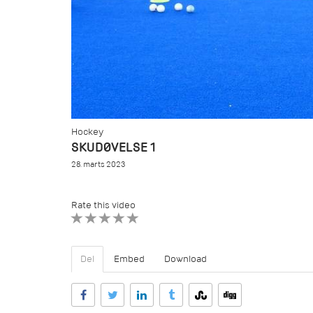
Hockey
SKUDØVELSE 1
28. marts 2023
Rate this video
1 STAR
2 STAR
3 STAR
4 STAR
5 STAR
Del
Embed
Download