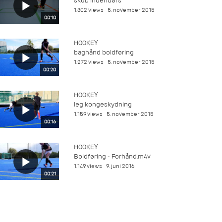
skub indendørs
1.302 views
5. november 2015
00:10
HOCKEY
baghånd boldføring
1.272 views
5. november 2015
00:20
HOCKEY
leg kongeskydning
1.159 views
5. november 2015
00:16
HOCKEY
Boldføring - Forhånd.m4v
1.149 views
9. juni 2016
00:21