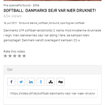
Fra specialforbund - Elite
SOFTBALL: DANMARKS SEJR VAR NÆR DRUKNET!
604 views
16. juli 2011
forbund:dansk_softball_forbund
,
sportsgren:softball
Danmarks U19 softball-landsholds 2. kamp mod kroaterne druknede
i regn, men danskernes sejr var aldrig i fare, da kampen blev
genoptaget. Danmark vandt overlegent kampen 22-4.
Rate this video
1 STAR
2 STAR
3 STAR
4 STAR
5 STAR
Del
URL
to
share