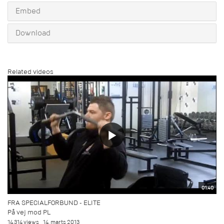
Embed
Download
Related videos
01:40
FRA SPECIALFORBUND - ELITE
På vej mod PL
14.314 views
14. marts 2013