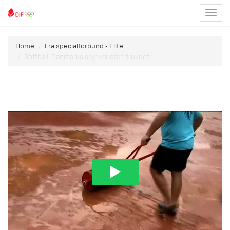
Toggl
menu
Home
Fra specialforbund - Elite
Softball: Danmarks sejr var nær druknet!