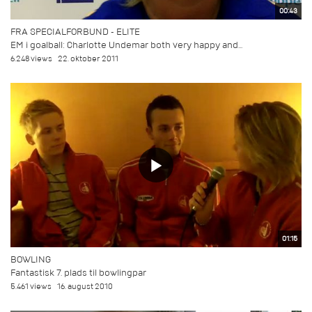
00:43
FRA SPECIALFORBUND - ELITE
EM i goalball: Charlotte Undemar both very happy and...
6.248 views
22. oktober 2011
01:15
BOWLING
Fantastisk 7. plads til bowlingpar
5.461 views
16. august 2010