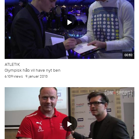
00:52
ATLETIK
Olympisk håb vil have nyt ben
6.109 views
9. januar 2013