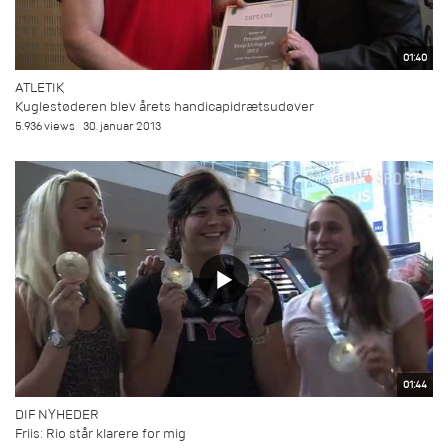
01:40
ATLETIK
Kuglestøderen blev årets handicapidrætsudøver
5.936 views
30. januar 2013
01:44
DIF NYHEDER
Friis: Rio står klarere for mig