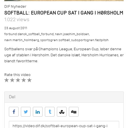
DIF Nyheder
SOFTBALL: EUROPEAN CUP SAT I GANG I HØRSHOLM
1.022 views
23. august 2011
forbund:dansk_softball_forbund
,
navn:joachim_boldsen
,
navn:martin_holmberg
,
sportsgren:softball
,
subsportsgren:fastpitch
Softballens svar på Champions League, European Cup, løber denne
uge af stablen i Hørsholm. Det danske islæt, Hørsholm Hurricanes, er
blandt favoritterne.
Rate this video
1 STAR
2 STAR
3 STAR
4 STAR
5 STAR
Del
URL