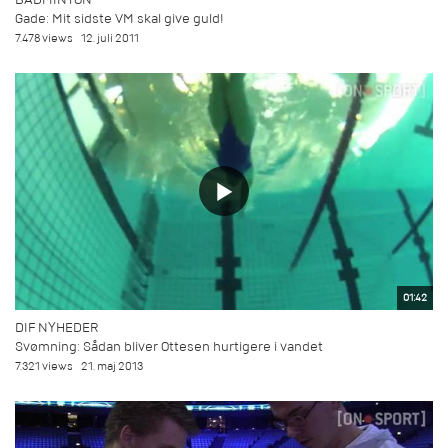
Gade: Mit sidste VM skal give guld!
7.478 views
12. juli 2011
01:42
DIF NYHEDER
Svømning: Sådan bliver Ottesen hurtigere i vandet
7.321 views
21. maj 2013