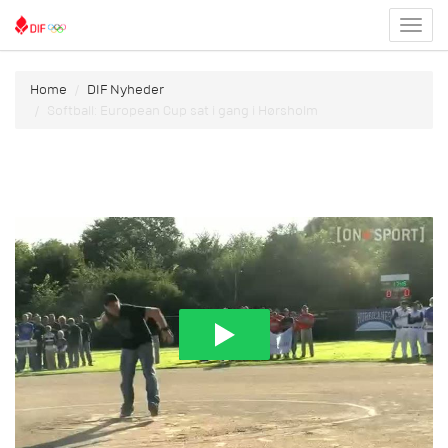
Toggl
menu
Home
DIF Nyheder
Softball: European Cup sat i gang i Hørsholm