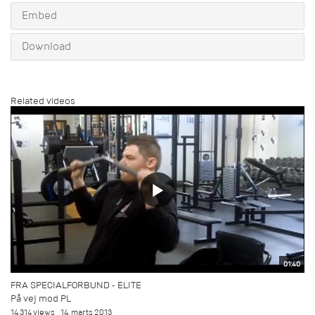
Embed
Download
Related videos
01:40
FRA SPECIALFORBUND - ELITE
På vej mod PL
14.314 views
14. marts 2013