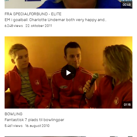
00:43
FRA SPECIALFORBUND - ELITE
EM i goalball: Charlotte Undemar both very happy and...
6.248 views
22. oktober 2011
01:15
BOWLING
Fantastisk 7. plads til bowlingpar
5.461 views
16. august 2010