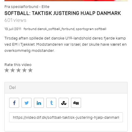
Fra specialforbund - Elite
SOFTBALL: TAKTISK JUSTERING HJALP DANMARK
601 views
13. juli 2011
forbund:dansk_softball_forbund
,
sportsgren:softball
Tirsdag aften spillede det danske U19-landshold deres fjerde kamp
ved EM i Tjekkiet. Modstanderen var Israel, der skulle have været en
overkommelig modstander.
Rate this video
1 STAR
2 STAR
3 STAR
4 STAR
5 STAR
Del
URL
to
share