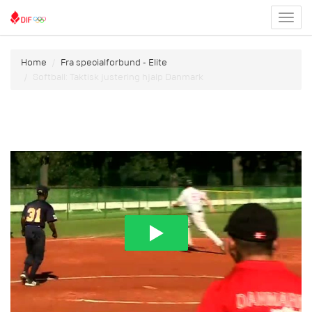
Toggl
menu
Home
Fra specialforbund - Elite
Softball: Taktisk justering hjalp Danmark