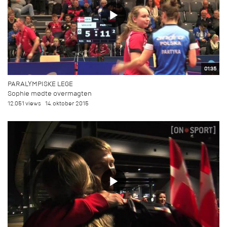
01:35
PARALYMPISKE LEGE
Sophie mødte overmagten
12.051 views
14. oktober 2015