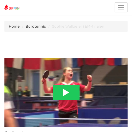
Toggl
menu
Home
Bordtennis
Sophie Walløe er i EM-finalen