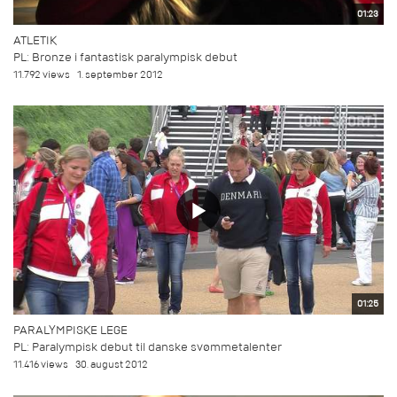
01:23
ATLETIK
PL: Bronze i fantastisk paralympisk debut
11.792 views
1. september 2012
01:25
PARALYMPISKE LEGE
PL: Paralympisk debut til danske svømmetalenter
11.416 views
30. august 2012