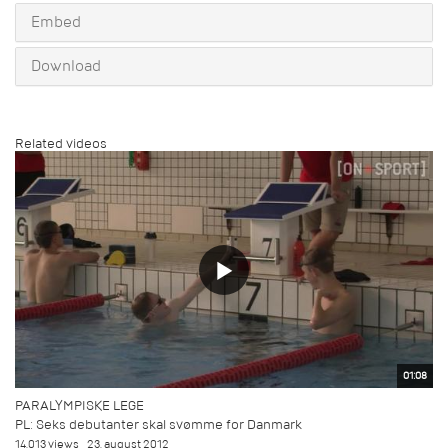
Embed
Download
Related videos
01:08
PARALYMPISKE LEGE
PL: Seks debutanter skal svømme for Danmark
14.013 views
23. august 2012