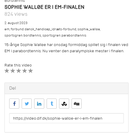
Bordtennis
SOPHIE WALLØE ER I EM-FINALEN
824 views
2. august 2023
em
,
forbund:dansk_handicap_idræts-forbund
,
sophie_walløe
,
sportsgren:bordtennis
,
sportsgren:parabordtennis
15-årige Sophie Walløe har onsdag formiddag spillet sig i finalen ved
EM i parabordtennis. Nu venter den paralympiske mester i finalen.
Rate this video
1 STAR
2 STAR
3 STAR
4 STAR
5 STAR
Del
URL
to
share