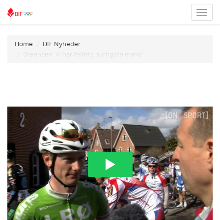
Toggl
menu
Home
DIF Nyheder
Steensen: Vi har feltets hurtigste mand