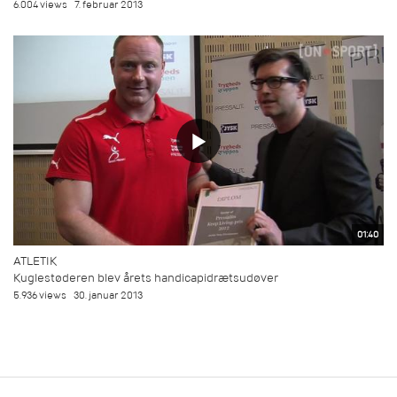
6.004 views
7. februar 2013
01:40
ATLETIK
Kuglestøderen blev årets handicapidrætsudøver
5.936 views
30. januar 2013