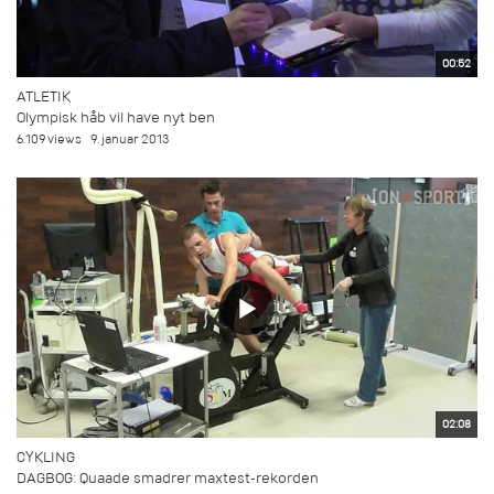
00:52
ATLETIK
Olympisk håb vil have nyt ben
6.109 views
9. januar 2013
02:08
CYKLING
DAGBOG: Quaade smadrer maxtest-rekorden