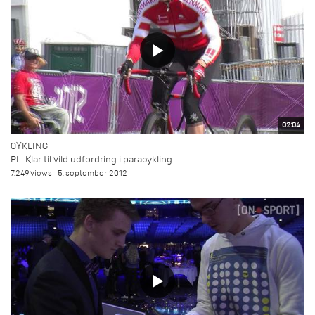
02:04
CYKLING
PL: Klar til vild udfordring i paracykling
7.249 views
5. september 2012