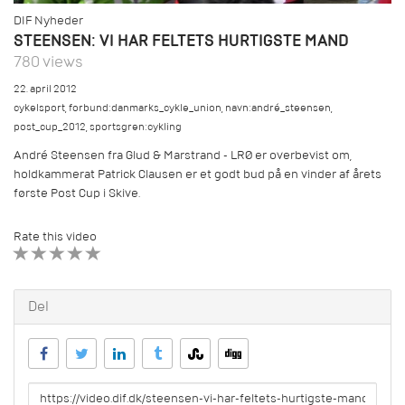
DIF Nyheder
STEENSEN: VI HAR FELTETS HURTIGSTE MAND
780 views
22. april 2012
cykelsport
,
forbund:danmarks_cykle_union
,
navn:andré_steensen
,
post_cup_2012
,
sportsgren:cykling
André Steensen fra Glud & Marstrand - LRØ er overbevist om,
holdkammerat Patrick Clausen er et godt bud på en vinder af årets
første Post Cup i Skive.
Rate this video
1 STAR
2 STAR
3 STAR
4 STAR
5 STAR
Del
URL