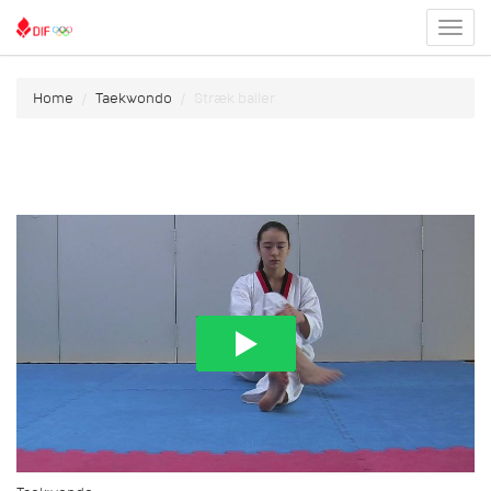
Toggl
menu
Home
Taekwondo
Stræk baller