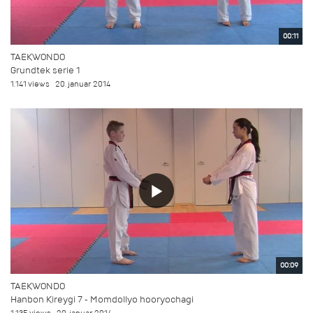
00:11
TAEKWONDO
Grundtek serie 1
1.141 views
20. januar 2014
00:09
TAEKWONDO
Hanbon Kireygi 7 - Momdollyo hooryochagi