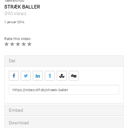
Taekwondo
STRÆK BALLER
390 views
1. januar 2014
Rate this video
1 STAR
2 STAR
3 STAR
4 STAR
5 STAR
Del
URL
to
share
Embed
Download