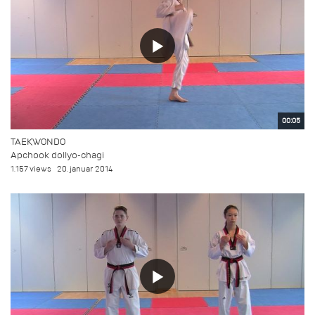
00:05
TAEKWONDO
Apchook dollyo-chagi
1.157 views
20. januar 2014