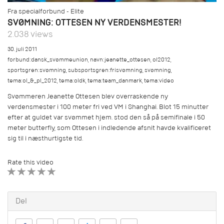
Fra specialforbund - Elite
SVØMNING: OTTESEN NY VERDENSMESTER!
2.038 views
30. juli 2011
forbund:dansk_svømmeunion
,
navn:jeanette_ottesen
,
ol2012
,
sportsgren:svømning
,
subsportsgren:frisvømning
,
svømning
,
tema:ol_&_pl_2012
,
tema:oldk
,
tema:team_danmark
,
tema:video
Svømmeren Jeanette Ottesen blev overraskende ny
verdensmester i 100 meter fri ved VM i Shanghai. Blot 15 minutter
efter at guldet var svømmet hjem. stod den så på semifinale i 50
meter butterfly, som Ottesen i indledende afsnit havde kvalificeret
sig til i næsthurtigste tid.
Rate this video
1 STAR
2 STAR
3 STAR
4 STAR
5 STAR
Del