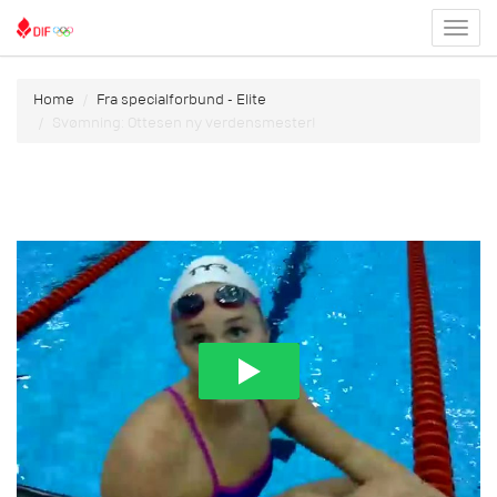
Toggl
menu
Home
Fra specialforbund - Elite
Svømning: Ottesen ny verdensmester!