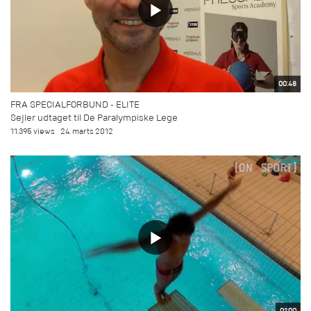
00:48
FRA SPECIALFORBUND - ELITE
Sejler udtaget til De Paralympiske Lege
11.395 views
24. marts 2012
01:00