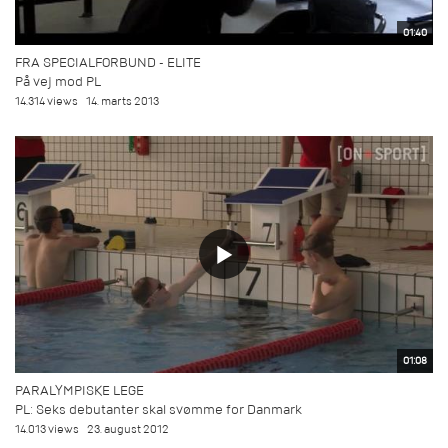
01:40
FRA SPECIALFORBUND - ELITE
På vej mod PL
14.314 views
14. marts 2013
01:08
PARALYMPISKE LEGE
PL: Seks debutanter skal svømme for Danmark
14.013 views
23. august 2012