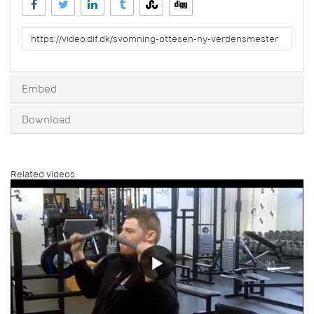
URL
to
share
Embed
Download
Related videos