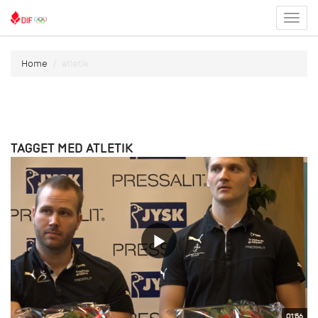
Toggl
menu
Home
atletik
TAGGET MED ATLETIK
01:56