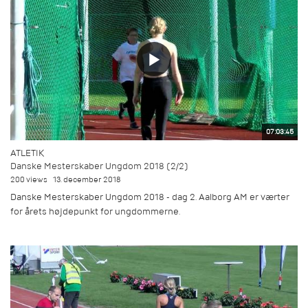
07:03:45
ATLETIK
Danske Mesterskaber Ungdom 2018 (2/2)
200 views
13. december 2018
Danske Mesterskaber Ungdom 2018 - dag 2. Aalborg AM er værter
for årets højdepunkt for ungdommerne.