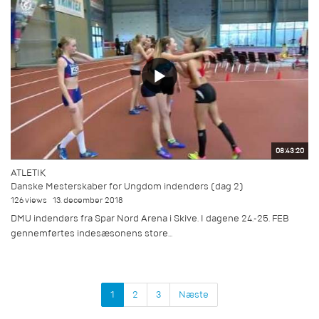
08:43:20
ATLETIK
Danske Mesterskaber for Ungdom indendørs (dag 2)
126 views
13. december 2018
DMU indendørs fra Spar Nord Arena i Skive. I dagene 24.-25. FEB
gennemførtes indesæsonens store...
1
2
3
Næste