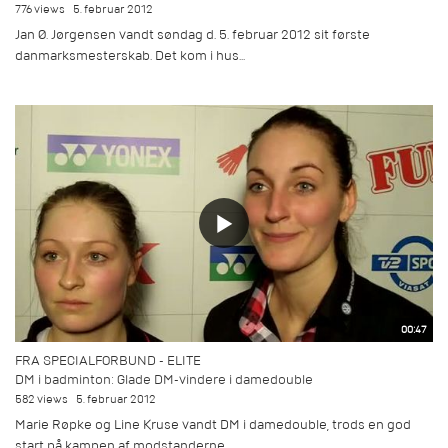
776 views
5. februar 2012
Jan Ø. Jørgensen vandt søndag d. 5. februar 2012 sit første
danmarksmesterskab. Det kom i hus...
00:47
FRA SPECIALFORBUND - ELITE
DM i badminton: Glade DM-vindere i damedouble
582 views
5. februar 2012
Marie Røpke og Line Kruse vandt DM i damedouble, trods en god
start på kampen af modstanderne.