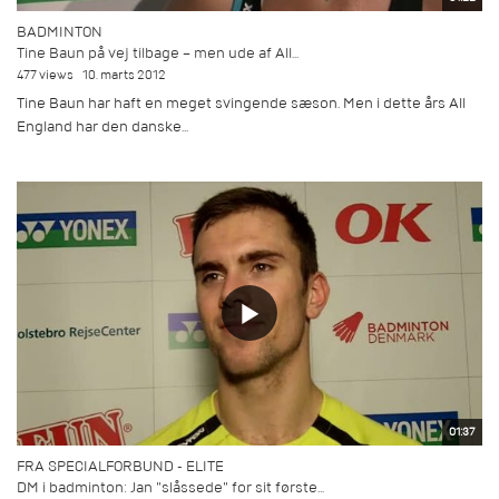
BADMINTON
Tine Baun på vej tilbage – men ude af All...
477 views
10. marts 2012
Tine Baun har haft en meget svingende sæson. Men i dette års All
England har den danske...
01:37
FRA SPECIALFORBUND - ELITE
DM i badminton: Jan "slåssede" for sit første...