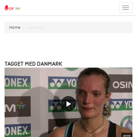
Toggl
menu
Home
danmark
TAGGET MED DANMARK
01:22