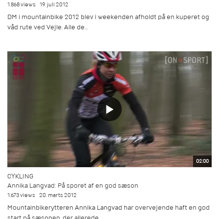
1.868 views
19. juli 2012
DM i mountainbike 2012 blev i weekenden afholdt på en kuperet og
våd rute ved Vejle. Alle de...
02:00
CYKLING
Annika Langvad: På sporet af en god sæson
1.673 views
20. marts 2012
Mountainbikerytteren Annika Langvad har overvejende haft en god
start på sæsonen, der allerede...