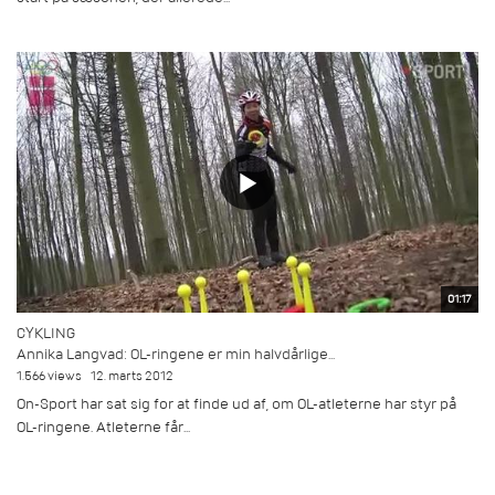
01:17
CYKLING
Annika Langvad: OL-ringene er min halvdårlige...
1.566 views
12. marts 2012
On-Sport har sat sig for at finde ud af, om OL-atleterne har styr på
OL-ringene. Atleterne får...