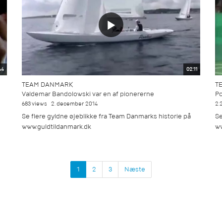
44
02:11
TEAM DANMARK
T
Valdemar Bandolowski var en af pionererne
Po
683 views
2. december 2014
2.
Se flere gyldne øjeblikke fra Team Danmarks historie på
Se
www.guldtildanmark.dk
ww
1
2
3
Næste