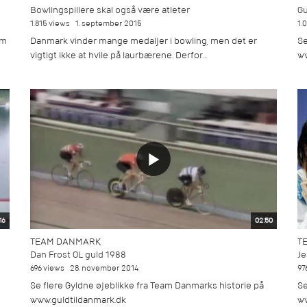
Bowlingspillere skal også være atleter
Gu
1.815 views
1. september 2015
1.
am
Danmark vinder mange medaljer i bowling, men det er
Se
vigtigt ikke at hvile på laurbærene. Derfor...
ww
16
02:50
TEAM DANMARK
T
Dan Frost OL guld 1988
Je
696 views
28. november 2014
97
Se flere Gyldne øjeblikke fra Team Danmarks historie på
Se
www.guldtildanmark.dk
ww