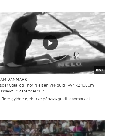
01:45
EAM DANMARK
sper Staal og Thor Nielsen VM-guld 1994 k2 1000m
308 views
2. december 2014
 flere gyldne øjeblikke på www.guldtildanmark.dk