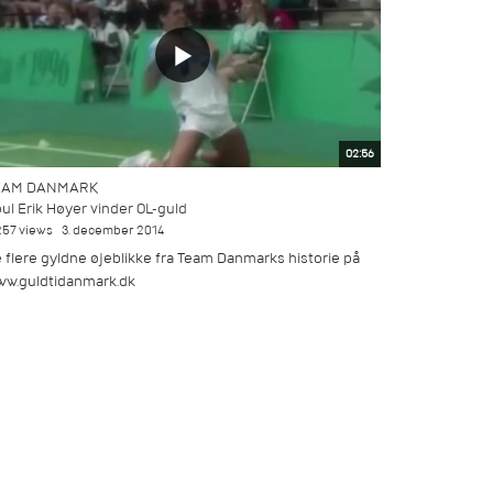
02:56
EAM DANMARK
ul Erik Høyer vinder OL-guld
257 views
3. december 2014
 flere gyldne øjeblikke fra Team Danmarks historie på
w.guldtidanmark.dk