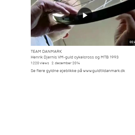
02:
TEAM DANMARK
Henrik Djernis VM-guld cykelcross og MTB 1993
1.220 views
2. december 2014
Se flere gyldne øjeblikke på www.guldtildanmark.dk