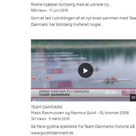
Roere hjælper Kohberg med at udvikle ny...
583 views
11. juni 2015
Som et led i udviklingen af et nyt brød sammen med Te
Danmark, har Kohberg inviteret nogle...
01:
TEAM DANMARK
Mads Rasmussen og Rasmus Quist - OL bronze 2008
747 views
9. marts 2015
Se flere gyldne øjeblikke fra Team Danmarks historie på
www.guldtildanmark.dk