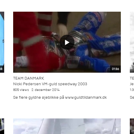
38
01:36
TEAM DANMARK
T
Nicki Pedersen VM-guld speedway 2003
Je
805 views
2. december 2014
1.
Se flere gyldne øjeblikke på www.guldtildanmark.dk
Se