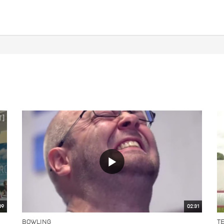
09
02:31
BOWLING
T