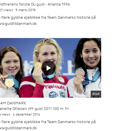
ldfirerens første OL-guld - Atlanta 1996
021 views
9. marts 2015
 flere gyldne øjeblikke fra Team Danmarks historie på
w.guldtildanmark.dk
01:49
EAM DANMARK
anette Ottesen VM-guld 2011 100 m. fri
6 views
4. december 2014
 flere gyldne øjeblikke fra Team Danmarks historie på
w.guldtildanmark.dk