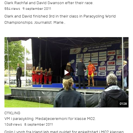
Clark Rachfal and David Swanson efter their race.
554 views
9. september 2011
Clark and David finished 3rd in their class in Paracycling World
Championships. Journalist: Marie...
01:28
CYKLING
VM i paracykling: Medaljeceremoni for klasse MC2.
1.048 views
8. september 2011
Colin Lynch fra Irland løb med guldet for enkeltstart i MC2 klassen.