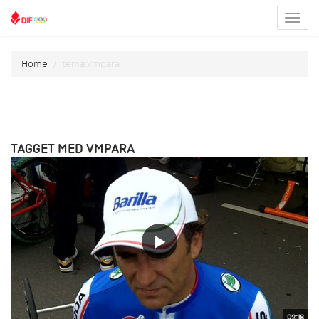
Toggl
menu
Home
tema:vmpara
TAGGET MED VMPARA
02:18