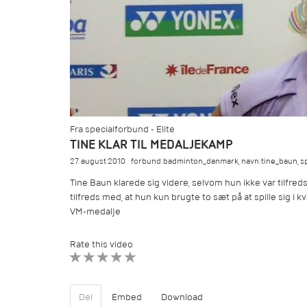
Fra specialforbund - Elite
TINE KLAR TIL MEDALJEKAMP
27. august 2010
forbund:badminton_danmark
,
navn:tine_baun
,
s
Tine Baun klarede sig videre, selvom hun ikke var tilfre
tilfreds med, at hun kun brugte to sæt på at spille sig i k
VM-medalje
Rate this video
1 STAR
2 STAR
3 STAR
4 STAR
5 STAR
Del
Embed
Download