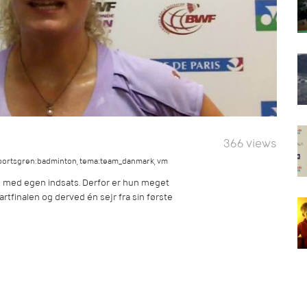
366 views
portsgren:badminton
,
tema:team_danmark
,
vm
ds med egen indsats. Derfor er hun meget
vartfinalen og derved én sejr fra sin første