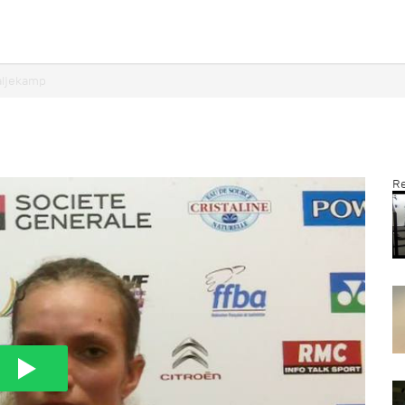
daljekamp
Re