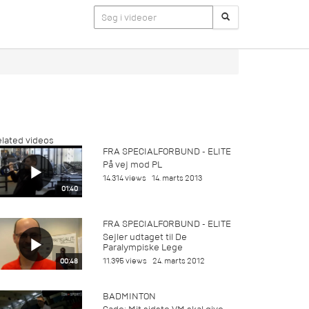
lated videos
FRA SPECIALFORBUND - ELITE
På vej mod PL
14.314 views
14. marts 2013
01:40
FRA SPECIALFORBUND - ELITE
Sejler udtaget til De
Paralympiske Lege
11.395 views
24. marts 2012
00:48
BADMINTON