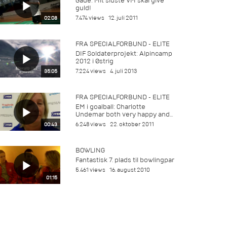
Gade: Mit sidste VM skal give
guld!
7.474 views
12. juli 2011
02:08
FRA SPECIALFORBUND - ELITE
DIF Soldaterprojekt: Alpincamp
2012 i Østrig
7.224 views
4. juli 2013
35:05
FRA SPECIALFORBUND - ELITE
EM i goalball: Charlotte
Undemar both very happy and...
6.248 views
22. oktober 2011
00:43
BOWLING
Fantastisk 7. plads til bowlingpar
5.461 views
16. august 2010
01:15