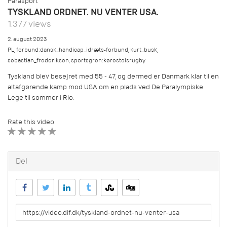
Parasport
TYSKLAND ORDNET. NU VENTER USA.
1.377 views
2. august 2023
PL
,
forbund:dansk_handicap_idræts-forbund
,
kurt_busk
,
sebastian_frederiksen
,
sportsgren:kørestolsrugby
Tyskland blev besejret med 55 - 47, og dermed er Danmark klar til en
altafgørende kamp mod USA om en plads ved De Paralympiske
Lege til sommer i Rio.
Rate this video
1 STAR
2 STAR
3 STAR
4 STAR
5 STAR
Del
URL
to