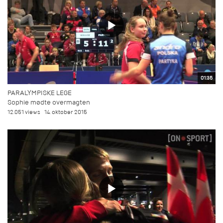
01:35
PARALYMPISKE LEGE
Sophie mødte overmagten
12.051 views
14. oktober 2015