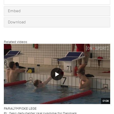
share
Embed
Download
Related videos
01:08
PARALYMPISKE LEGE
PL: Seks debutanter skal svømme for Danmark