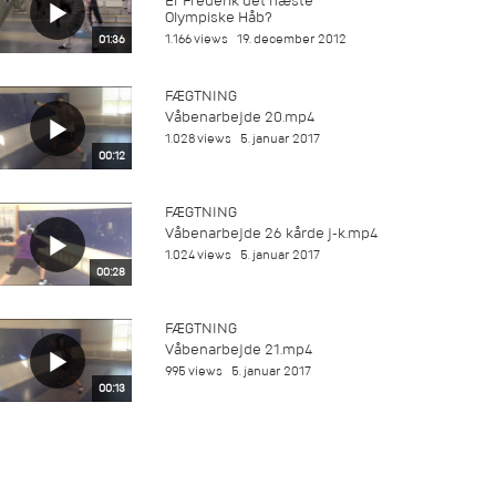
Er Frederik det næste
Olympiske Håb?
1.166 views
19. december 2012
01:36
FÆGTNING
Våbenarbejde 20.mp4
1.028 views
5. januar 2017
00:12
FÆGTNING
Våbenarbejde 26 kårde j-k.mp4
1.024 views
5. januar 2017
00:28
FÆGTNING
Våbenarbejde 21.mp4
995 views
5. januar 2017
00:13