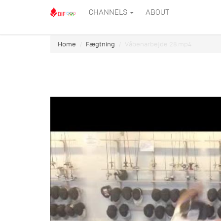
CHANNELS
ABOUT
Home
Fægtning
Våbenarbejde 28.mp4