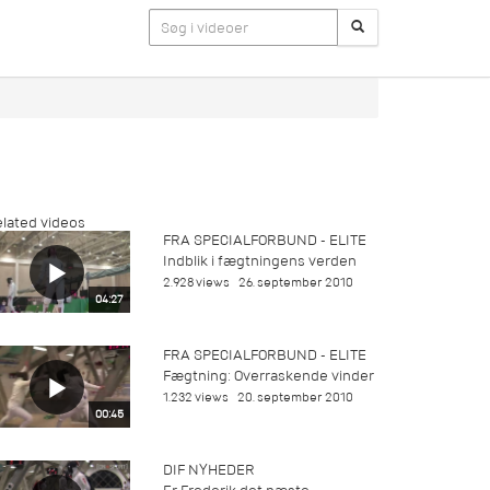
lated videos
FRA SPECIALFORBUND - ELITE
Indblik i fægtningens verden
2.928 views
26. september 2010
04:27
FRA SPECIALFORBUND - ELITE
Fægtning: Overraskende vinder
1.232 views
20. september 2010
00:45
DIF NYHEDER