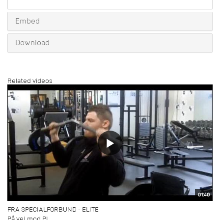
share
Embed
Download
Related videos
01:40
FRA SPECIALFORBUND - ELITE
På vej mod PL