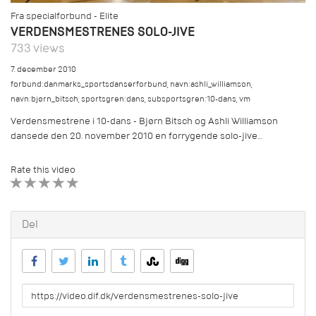
Fra specialforbund - Elite
VERDENSMESTRENES SOLO-JIVE
733 views
7. december 2010
forbund:danmarks_sportsdanserforbund
,
navn:ashli_williamson
,
navn:bjørn_bitsch
,
sportsgren:dans
,
subsportsgren:10-dans
,
vm
Verdensmestrene i 10-dans - Bjørn Bitsch og Ashli Williamson
dansede den 20. november 2010 en forrygende solo-jive...
Rate this video
1 STAR
2 STAR
3 STAR
4 STAR
5 STAR
Del
URL
to