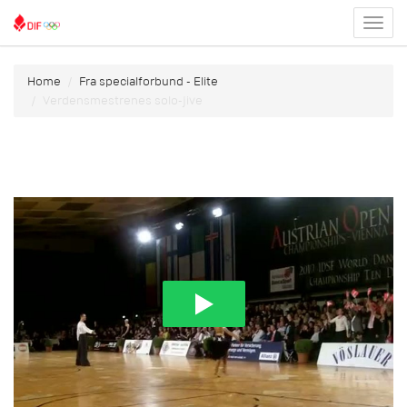
Toggl
menu
Home
Fra specialforbund - Elite
Verdensmestrenes solo-jive