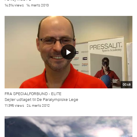
14.314 views
14. marts 2013
00:48
FRA SPECIALFORBUND - ELITE
Sejler udtaget til De Paralympiske Lege
11.395 views
24. marts 2012