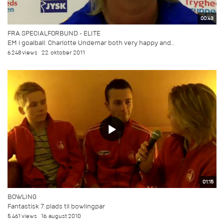
00:43
FRA SPECIALFORBUND - ELITE
EM i goalball: Charlotte Undemar both very happy and...
6.248 views
22. oktober 2011
01:15
BOWLING
Fantastisk 7. plads til bowlingpar
5.461 views
16. august 2010