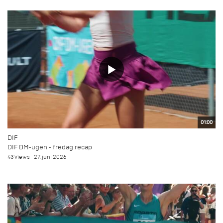
01:00
DIF
DIF DM-ugen - fredag recap
43 views
27. juni 2026